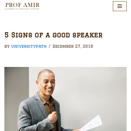
Skip
to
content
5 Signs of a good speaker
by
universitypath
December 27, 2018