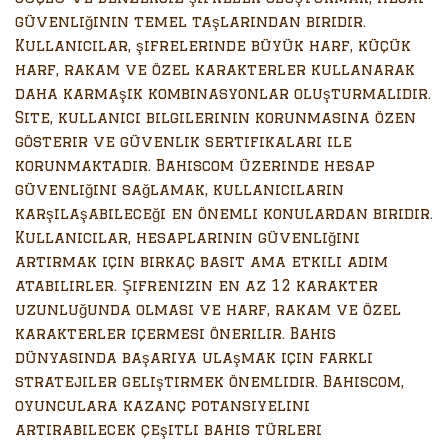
güvenliğinin temel taşlarından biridir.
Kullanıcılar, şifrelerinde büyük harf, küçük
harf, rakam ve özel karakterler kullanarak
daha karmaşık kombinasyonlar oluşturmalıdır.
Site, kullanıcı bilgilerinin korunmasına özen
gösterir ve güvenlik sertifikaları ile
korunmaktadır. Bahiscom üzerinde hesap
güvenliğini sağlamak, kullanıcıların
karşılaşabileceği en önemli konulardan biridir.
Kullanıcılar, hesaplarının güvenliğini
artırmak için birkaç basit ama etkili adım
atabilirler. Şifrenizin en az 12 karakter
uzunluğunda olması ve harf, rakam ve özel
karakterler içermesi önerilir. Bahis
dünyasında başarıya ulaşmak için farklı
stratejiler geliştirmek önemlidir. Bahiscom,
oyunculara kazanç potansiyelini
artırabilecek çeşitli bahis türleri