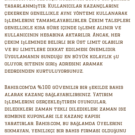
tasarlanmıştır. Kullanıcılar kazançlarını
çekerken genellikle aynı yöntemi kullanarak
işlemlerini tamamlayabilirler. Çekim talepleri
genellikle kısa süre içinde işleme alınır ve
kullanıcının hesabına aktarılır. Ancak, her
çekim işleminde belirli bir üst limit olabilir
ve bu limitlere dikkat edilmesi önemlidir.
Uygulamanın sunduğu en büyük kolaylık şu
oluyor; sitenin giriş adresini aramak
dedrdinden kurtuluyorsunuz.
Bahis.com’da %100 güvenilir bir şekilde bahis
alarak kazanç sağlayabilirsiniz. Yatırım
işlemlerini gerçekleştiren oyuncular,
diledikleri zaman tekli diledikleri zaman ise
kombine kuponları ile kazanç kapısı
yaratırlar. Bahis.com, bu bağlamda üyelerini
sıkmayan, yenilikçi bir bahis firması olduğunu