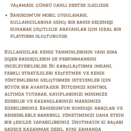
yaşamadı, çünkü canlı destek ilgilidir.
Bahiscom’un mobil uygulaması,
kullanıcılarına geniş bir bahis seçeneği
sunarak çeşitlilik arayanlar için ideal bir
platform oluşturuyor.
Kullanıcılar, kendi tahminlerinin yanı sıra
diğer bahisçilerin de performansını
inceleyebilirler. Bu karşılaştırma imkanı,
farklı stratejileri keşfetmek ve kendi
yöntemlerini geliştirmek isteyenler için
büyük bir avantajdır. Bütçenizi kontrol
altında tutarak, kayıplarınızı minimize
edebilir ve kazançlarınızı maksimize
edebilirsiniz. Bahiscom’un sunduğu araçlar ve
rehberlerle bankroll yönetiminizi daha etkin
bir şekilde yapabilirsiniz. Unutmayın ki başarı
sadece kazanmak değil, aynı zamanda