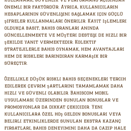
önemli bir faktördür. Ayrıca, kullanıcıların
hesaplarının güvenliğini sağlamak için güçlü
şifreler kullanmaları önerilir. Kayıt işlemleri
oldukça basit, bahis oranları anında
güncellenmekte ve müşteri desteği de hızlı bir
şekilde yanıt vermektedir. Kolektif
stratejilerle bahis oynamak, hem avantajları
hem de riskleri barındıran karmaşık bir
süreçtir.
Özellikle düşük riskli bahis seçenekleri tercih
edilerek çevrim şartlarını tamamlamak daha
hızlı ve güvenli olabilir. Bahiscom mobil
uygulaması üzerinden sunulan bonuslar ve
promosyonlar da dikkat çekicidir. Yeni
kullanıcılara özel hoş geldin bonusları veya
belirli etkinliklerde sunulan ekstra kazanç
fırsatları, bahis deneyimini daha da cazip hale