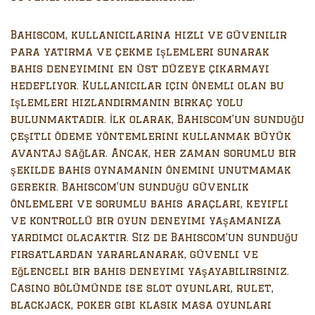
Bahiscom, kullanıcılarına hızlı ve güvenilir
para yatırma ve çekme işlemleri sunarak
bahis deneyimini en üst düzeye çıkarmayı
hedefliyor. Kullanıcılar için önemli olan bu
işlemleri hızlandırmanın birkaç yolu
bulunmaktadır. İlk olarak, Bahiscom’un sunduğu
çeşitli ödeme yöntemlerini kullanmak büyük
avantaj sağlar. Ancak, her zaman sorumlu bir
şekilde bahis oynamanın önemini unutmamak
gerekir. Bahiscom’un sunduğu güvenlik
önlemleri ve sorumlu bahis araçları, keyifli
ve kontrollü bir oyun deneyimi yaşamanıza
yardımcı olacaktır. Siz de Bahiscom’un sunduğu
fırsatlardan yararlanarak, güvenli ve
eğlenceli bir bahis deneyimi yaşayabilirsiniz.
Casino bölümünde ise slot oyunları, rulet,
blackjack, poker gibi klasik masa oyunları