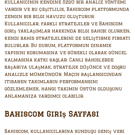
kullanıcının kendine özgü bir analiz yöntemi
vardır ve bu çeşitlilik, Bahiscom platformunda
zengin bir bilgi havuzu oluşturur.
Kullanıcılar, farklı stratejiler ve Bahiscom
giriş yaklaşımlar hakkında bilgi sahibi olurken,
kendi bahis stratejilerini de geliştirme fırsatı
bulurlar. Bu durum, platformun dinamik
yapısını korumasına ve sürekli olarak güncel
kalmasına katkı sağlar. Canlı bahislerde
başarıya ulaşmak, stratejik düşünce ve doğru
analizle mümkündür. Maçın başlangıcından
itibaren takımların performansını
gözlemlemek, hangi takımın üstün olduğunu
anlamanıza yardımcı olabilir.
Bahiscom Giriş Sayfası
Bahiscom, kullanıcılarına sunduğu geniş veri