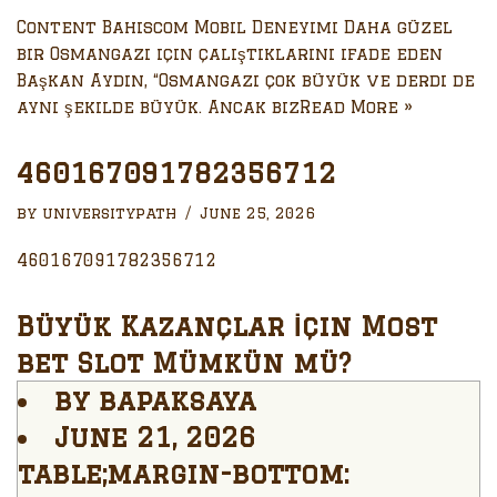
Content Bahiscom Mobil Deneyimi Daha güzel
bir Osmangazi için çalıştıklarını ifade eden
Başkan Aydın, “Osmangazi çok büyük ve derdi de
aynı şekilde büyük. Ancak biz
Read More »
460167091782356712
by
universitypath
June 25, 2026
460167091782356712
Büyük Kazançlar İçin Most
bet Slot Mümkün mü?
by
bapaksaya
June 21, 2026
table;margin-bottom: