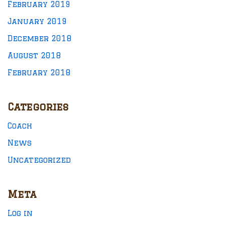
February 2019
January 2019
December 2018
August 2018
February 2018
Categories
Coach
News
Uncategorized
Meta
Log in