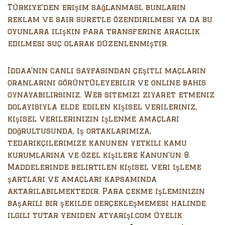
Türkiye’den erişim sağlanması, bunların
reklam ve sair suretle özendirilmesi ya da bu
oyunlara ilişkin para transferine aracılık
edilmesi suç olarak düzenlenmiştir.
Iddaa’nın canlı sayfasından çeşitli maçların
oranlarını görüntüleyebilir ve online bahis
oynayabilirsiniz. Web sitemizi ziyaret etmeniz
dolayısıyla elde edilen kişisel verileriniz,
kişisel verilerinizin işlenme amaçları
doğrultusunda, iş ortaklarımıza,
tedarikçilerimize kanunen yetkili kamu
kurumlarına ve özel kişilere Kanun’un 8.
Maddelerinde belirtilen kişisel veri işleme
şartları ve amaçları kapsamında
aktarılabilmektedir. Para çekme işleminizin
başarılı bir şekilde gerçekleşmemesi halinde
ilgili tutar yeniden atyarışı.com üyelik