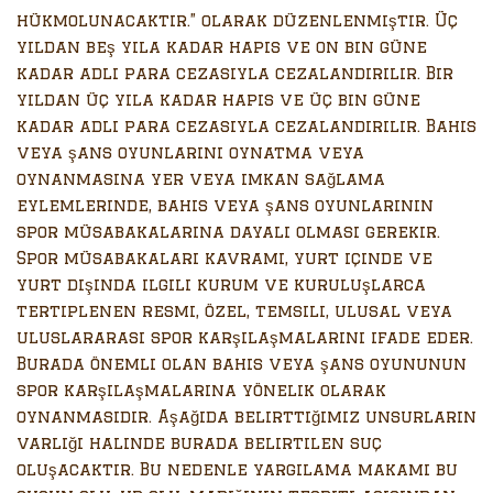
hükmolunacaktır.” olarak düzenlenmiştir. Üç
yıldan beş yıla kadar hapis ve on bin güne
kadar adli para cezasıyla cezalandırılır. Bir
yıldan üç yıla kadar hapis ve üç bin güne
kadar adli para cezasıyla cezalandırılır. Bahis
veya şans oyunlarını oynatma veya
oynanmasına yer veya imkan sağlama
eylemlerinde, bahis veya şans oyunlarının
spor müsabakalarına dayalı olması gerekir.
Spor müsabakaları kavramı, yurt içinde ve
yurt dışında ilgili kurum ve kuruluşlarca
tertiplenen resmi, özel, temsili, ulusal veya
uluslararası spor karşılaşmalarını ifade eder.
Burada önemli olan bahis veya şans oyununun
spor karşılaşmalarına yönelik olarak
oynanmasıdır. Aşağıda belirttiğimiz unsurların
varlığı halinde burada belirtilen suç
oluşacaktır. Bu nedenle yargılama makamı bu