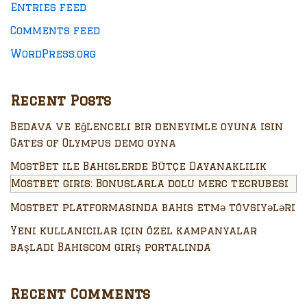
Entries feed
Comments feed
WordPress.org
Recent Posts
Bedava ve eğlenceli bir deneyimle oyuna ısın
Gates of Olympus demo oyna
MostBet ile Bahislerde Bütçe Dayanaklılık
Mostbet giris: Bonuslarla dolu merc tecrubesi
Mostbet platformasında bahis etmə tövsiyələri
Yeni kullanıcılar için özel kampanyalar
başladı Bahiscom giriş portalında
Recent Comments