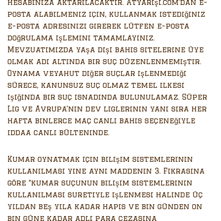
hesabınıza aktarılacaktır. Atyarışı.com’dan e-
posta alabilmeniz için, kullanmak istediğiniz
e-posta adresinizi girerek lütfen e-posta
doğrulama işlemini tamamlayınız.
Mevzuatımızda yaşa dışı bahis sitelerine üye
olmak adı altında bir suç düzenlenmemiştir.
Oynama veyahut diğer suçlar işlenmediği
sürece, kanunsuz suç olmaz temel ilkesi
ışığında bir suç isnadında bulunulamaz. Süper
Lig ve Avrupa’nın dev liglerinin yanı sıra her
hafta binlerce maç canlı bahis seçeneğiyle
iddaa canlı bülteninde.
Kumar oynatmak için bilişim sistemlerinin
kullanılması yine aynı maddenin 3. Fıkrasına
göre “kumar suçunun bilişim sistemlerinin
kullanılması suretiyle işlenmesi halinde üç
yıldan beş yıla kadar hapis ve bin günden on
bin güne kadar adli para cezasına