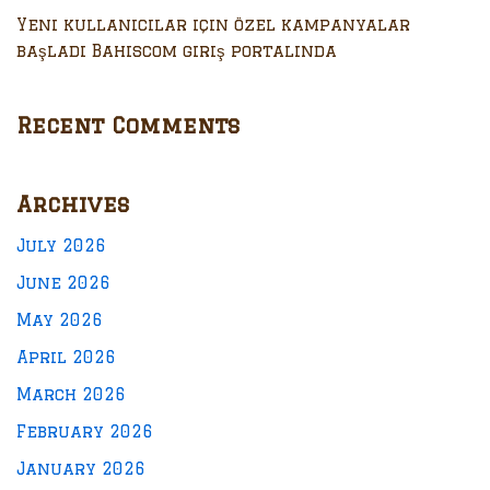
Yeni kullanıcılar için özel kampanyalar
başladı Bahiscom giriş portalında
Recent Comments
Archives
July 2026
June 2026
May 2026
April 2026
March 2026
February 2026
January 2026