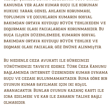
kanunda yer alan kumar suçu ile korunan
hukuki yarar, genel ahlakın korunması,
toplumun ve çocukların kumarın sosyal
bakımdan ortaya koyduğu büyük tehlikeden ve
doğurması olası facialardan korunmasıdır. Bu
suça ilişkin düzenlemede, kumarın sosyal
bakımdan ortaya koyduğu büyük tehlike ve
doğması olası facialar, göz önüne alınmıştır.
Bu nedenle ceza avukatı ile sürecinizi
yürütmenizi tavsiye ederiz. Türk Ceza Kanunu
bağlamında internet üzerinden kumar oynama
suçu ve cezası bulunmamaktadır. Buna göre bir
oyunun kumar sayılması için iki koşul
aranacaktır. Bunlar oyunun kazanç kastı ile
icra edilmesi ve kar ile zararın talihe bağlı
olmasıdır.