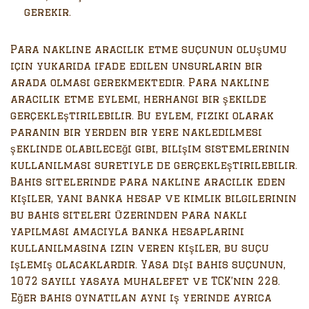
gerekir.
Para nakline aracılık etme suçunun oluşumu
için yukarıda ifade edilen unsurların bir
arada olması gerekmektedir. Para nakline
aracılık etme eylemi, herhangi bir şekilde
gerçekleştirilebilir. Bu eylem, fiziki olarak
paranın bir yerden bir yere nakledilmesi
şeklinde olabileceği gibi, bilişim sistemlerinin
kullanılması suretiyle de gerçekleştirilebilir.
Bahis sitelerinde para nakline aracılık eden
kişiler, yani banka hesap ve kimlik bilgilerinin
bu bahis siteleri üzerinden para nakli
yapılması amacıyla banka hesaplarını
kullanılmasına izin veren kişiler, bu suçu
işlemiş olacaklardır. Yasa dışı bahis suçunun,
1072 sayılı yasaya muhalefet ve TCK’nın 228.
Eğer bahis oynatılan aynı iş yerinde ayrıca