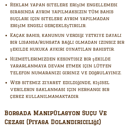
Reklam yapan sitelere erişim engellemesi
sırasında ayrım yapılmaksızın tüm bahis
suçları için sitelere ayrım yapılmadan
erişim engeli gerçekleştirilir.
Kaçak bahis, kanunun verdiği yetkiye dayalı
bir lisansa/ruhsata bağlı olmadan izinsiz bir
şekilde hukuka aykırı oynatılan bahistir.
Hizmetlerimizden kesintisiz bir şekilde
yararlanmaya devam etmek için lütfen
telefon numaranızı giriniz ve doğrulayınız.
Web sitemiz ziyaret edildiğinde, kişisel
verilerin saklanması için herhangi bir
çerez kullanılmamaktadır.
Borsada Manipülasyon Suçu Ve
Cezası (Piyasa Dolandırıcılığı)