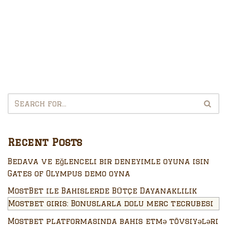
Recent Posts
Bedava ve eğlenceli bir deneyimle oyuna ısın
Gates of Olympus demo oyna
MostBet ile Bahislerde Bütçe Dayanaklılık
Mostbet giris: Bonuslarla dolu merc tecrubesi
Mostbet platformasında bahis etmə tövsiyələri