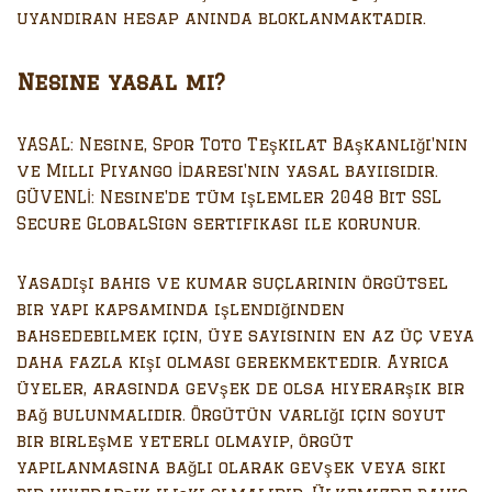
uyandıran hesap anında bloklanmaktadır.
Nesine yasal mı?
YASAL: Nesine, Spor Toto Teşkilat Başkanlığı'nın
ve Milli Piyango İdaresi'nin yasal bayiisidir.
GÜVENLİ: Nesine'de tüm işlemler 2048 Bit SSL
Secure GlobalSign sertifikası ile korunur.
Yasadışı bahis ve kumar suçlarının örgütsel
bir yapı kapsamında işlendiğinden
bahsedebilmek için, üye sayısının en az üç veya
daha fazla kişi olması gerekmektedir. Ayrıca
üyeler, arasında gevşek de olsa hiyerarşik bir
bağ bulunmalıdır. Örgütün varlığı için soyut
bir birleşme yeterli olmayıp, örgüt
yapılanmasına bağlı olarak gevşek veya sıkı