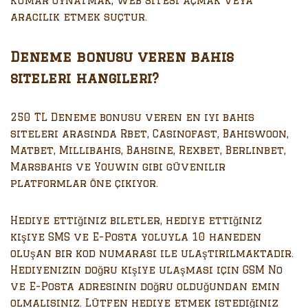
kumar oynatmak, web sitesi açmak veya
aracılık etmek suçtur.
Deneme bonusu veren bahis
siteleri hangileri?
250 TL Deneme bonusu veren en iyi bahis
siteleri arasında Rbet, Casinofast, Bahiswoon,
Matbet, Millibahis, Bahsine, Rexbet, Berlinbet,
Marsbahis ve Youwin gibi güvenilir
platformlar öne çıkıyor.
Hediye ettiğiniz biletler, hediye ettiğiniz
kişiye SMS ve E-Posta yoluyla 10 haneden
oluşan bir kod numarası ile ulaştırılmaktadır.
Hediyenizin doğru kişiye ulaşması için GSM No
ve E-Posta adresinin doğru olduğundan emin
olmalısınız. Lütfen hediye etmek istediğiniz