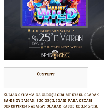
Content
Kumar oynama da olduğu gibi bireysel olarak
bahis oynamak, suç değil idari para cezası
gerektiren kabahat olarak kabul edilmiştir.