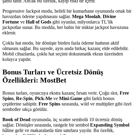
şansı tanır. Ancak bu özellik, kayıp riski de içerir.
Progressive Jackpot modu, belirli bir kumarhane oyununda ortak bir
havuzdan ödeme yapılmasını sağlar.
Mega Moolah
,
Divine
Fortune
ve
Hall of Gods
gibi oyunlar, milyonlarca TL’lik
jackpotlar sunar. Bu modda, her bahis bir miktar jackpot havuzuna
eklenir.
Çoklu hat modu, bir dönüşte birden fazla ödeme hattının aktif
olmasını sağlar. Bu sayede, aynı anda birkaç kazanç elde edilebilir.
Mobil cihazlarda, çoklu hat seçimi dokunmatik ekran üzerinden
kolayca yapılır.
Bonus Turları ve Ücretsiz Dönüş
Özellikleri: MostBet
Bonus turları, oyuncuya ekstra kazanç fırsatı verir. Çoğu slot,
Free
Spins
,
Re-Spin
,
Pick‑Me
ve
Mini‑Game
gibi farklı bonus
çeşitlerine sahiptir.
Free Spins
sırasında, wild ve multiplier gibi özel
semboller sıkça görülür.
Book of Dead
oyununda, üç scatter sembolü 10 ücretsiz dönüş
sağlar. Dönüşler sırasında, rastgele bir sembol
Expanding Symbol
hâline gelir ve makaralarda tüm satırlara yayılır. Bu özellik,