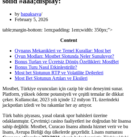
solid #aaa;display:
by
bapaksaya
February 5, 2026
table;margin-bottom: 1em;padding: 1em;width: 350px;”>
Content
Oynanış Mekanikleri ve Temel Kurallar: Most bet
Oyun Modları: Mostbet Slotunda Neler Sunuluyor?
Bonus Turları ve Ücretsiz Dönüş Özellikleri: MostBet
Bonus Turu Nasıl Etkinleştirilir?
Most bet Slotunun RTP ve Volatilite Değerleri
Most Bet Slotunun Artıları ve Eksileri
Mostbet, Türkiye oyuncuları için cazip bir slot deneyimi sunar.
Platform, yüksek ödeme potansiyeli ve çeşitli temalar ile dikkat
çeker. Kullanıcılar, 2023 yılı içinde 12 milyon TL üzerindeki
jackpotları izledi ve bu rakamlar her ay artıyor.
Türk bahis piyasası, yasal olarak spor bahisleri üzerine
odaklanmıştır. Çevrimiçi casino faaliyetleri ise doğrudan bir lisansa
sahip değildir. Mostbet, Curacao lisansı altında hizmet verir ve bu
lisans, Avrupa Birliği dışı ülkelerde geçerlidir. Lisans numarası