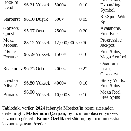
Book of
96.21
Yüksek
5000×
0.10
Expanding
Dead
Symbol
Re-Spin, Wild
Starburst
96.10
Düşük
500×
0.05
Split
Gonzo’s
Avalanche,
95.97
Orta
2500×
0.20
Quest
Free Falls
Mega
Progressive
88.12
Yüksek
12,000,000×
0.50
Moolah
Jackpot
Divine
Free Spins,
96.59
Yüksek
1500×
0.10
Fortune
Mega Symbol
Quantum
Reactoonz
96.75
Orta
2000×
0.25
Leap,
Cascades
Dead or
Sticky Wilds,
96.80
Yüksek
4000×
0.10
Alive 2
Free Spins
96.00
Mega Reel,
Bonanza
Yüksek
10,000×
0.10
Free Spins
Tablodaki veriler,
2024
itibarıyla Mostbet’in resmi sitesinden
derlenmiştir.
Maksimum Çarpan
, oyuncunun olası en yüksek
kazancını gösterir.
Bonus Özellikleri
sütunu, oyuncunun ekstra
kazanma şansını özetler.