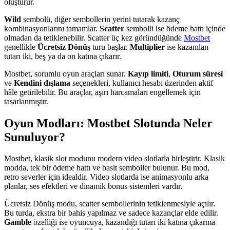
oluşturur.
Wild
sembolü, diğer sembollerin yerini tutarak kazanç
kombinasyonlarını tamamlar.
Scatter
sembolü ise ödeme hattı içinde
olmadan da tetiklenebilir. Scatter üç kez göründüğünde
Mostbet
genellikle
Ücretsiz Dönüş
turu başlar.
Multiplier
ise kazanılan
tutarı iki, beş ya da on katına çıkarır.
Mostbet, sorumlu oyun araçları sunar.
Kayıp limiti
,
Oturum süresi
ve
Kendini dışlama
seçenekleri, kullanıcı hesabı üzerinden aktif
hâle getirilebilir. Bu araçlar, aşırı harcamaları engellemek için
tasarlanmıştır.
Oyun Modları: Mostbet Slotunda Neler
Sunuluyor?
Mostbet, klasik slot modunu modern video slotlarla birleştirir. Klasik
modda, tek bir ödeme hattı ve basit semboller bulunur. Bu mod,
retro severler için idealdir. Video slotlarda ise animasyonlu arka
planlar, ses efektleri ve dinamik bonus sistemleri vardır.
Ücretsiz Dönüş modu, scatter sembollerinin tetiklenmesiyle açılır.
Bu turda, ekstra bir bahis yapılmaz ve sadece kazançlar elde edilir.
Gamble
özelliği ise oyuncuya, kazandığı tutarı iki katına çıkarma