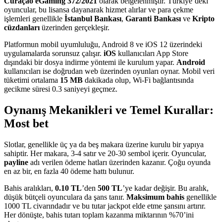
Curaçao eGaming 372/2021
olarak belgelenmiştir. Türkiye’deki
oyuncular, bu lisansa dayanarak hizmet alırlar ve para çekme
işlemleri genellikle
İstanbul Bankası
,
Garanti Bankası
ve
Kripto
cüzdanları
üzerinden gerçekleşir.
Platformun mobil uyumluluğu, Android 8 ve iOS 12 üzerindeki
uygulamalarda sorunsuz çalışır.
iOS
kullanıcıları App Store
dışındaki bir dosya indirme yöntemi ile kurulum yapar.
Android
kullanıcıları ise doğrudan web üzerinden oyunları oynar. Mobil veri
tüketimi ortalama
15 MB
dakikada olup, Wi‑Fi bağlantısında
gecikme süresi 0.3 saniyeyi geçmez.
Oynanış Mekanikleri ve Temel Kurallar:
Most bet
Slotlar, genellikle üç ya da beş makara üzerine kurulu bir yapıya
sahiptir. Her makara, 3‑4 satır ve 20‑30 sembol içerir. Oyuncular,
payline
adı verilen ödeme hatları üzerinden kazanır. Çoğu oyunda
en az bir, en fazla 40 ödeme hattı bulunur.
Bahis aralıkları,
0.10 TL
’den
500 TL
’ye kadar değişir. Bu aralık,
düşük bütçeli oyunculara da şans tanır.
Maksimum bahis
genellikle
1000 TL civarındadır ve bu tutar jackpot elde etme şansını artırır.
Her dönüşte, bahis tutarı toplam kazanma miktarının %70’ini