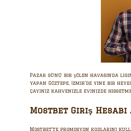
Pazar günü bir şölen havasında lig
yapan Göztepe, İzmir’de yine bir heye
çayınız kahvenizle evinizde hissetme
Mostbet Giriş Hesabı
Mostbet’te promosyon kodlarını kull