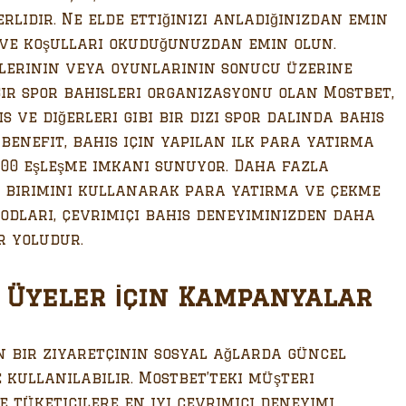
lidir. Ne elde ettiğinizi anladığınızdan emin
 ve koşulları okuduğunuzdan emin olun.
iklerinin veya oyunlarının sonucu üzerine
Bir spor bahisleri organizasyonu olan Mostbet,
s ve diğerleri gibi bir dizi spor dalında bahis
benefit, bahis için yapılan ilk para yatırma
100 eşleşme imkanı sunuyor. Daha fazla
a birimini kullanarak para yatırma ve çekme
kodları, çevrimiçi bahis deneyiminizden daha
r yoludur.
 Üyeler İçin Kampanyalar
n bir ziyaretçinin sosyal ağlarda güncel
 kullanılabilir. Mostbet’teki müşteri
ve tüketicilere en iyi çevrimiçi deneyimi