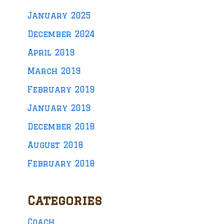
January 2025
December 2024
April 2019
March 2019
February 2019
January 2019
December 2018
August 2018
February 2018
Categories
Coach