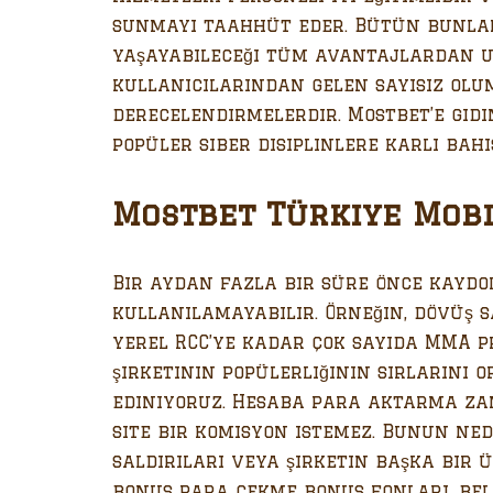
sunmayı taahhüt eder. Bütün bunlar
yaşayabileceği tüm avantajlardan uza
kullanıcılarından gelen sayısız olum
derecelendirmelerdir. Mostbet’e gidi
popüler siber disiplinlere karlı bahi
Mostbet Türkiye Mob
Bir aydan fazla bir süre önce kaydo
kullanılamayabilir. Örneğin, dövüş s
yerel RCC’ye kadar çok sayıda MMA p
şirketinin popülerliğinin sırlarını o
ediniyoruz. Hesaba para aktarma za
site bir komisyon istemez. Bunun ned
saldırıları veya şirketin başka bir ü
bonus para çekme bonus fonları, bel