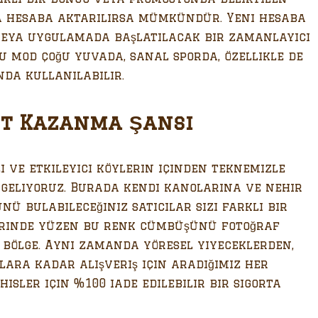
a hesaba aktarılırsa mümkündür. Yeni hesaba
 veya uygulamada başlatılacak bir zamanlayıcı
u mod çoğu yuvada, sanal sporda, özellikle de
nda kullanılabilir.
ot Kazanma Şansı
 ve etkileyici köylerin içinden teknemizle
 geliyoruz. Burada kendi kanolarına ve nehir
ü bulabileceğiniz satıcılar sizi farklı bir
erinde yüzen bu renk cümbüşünü fotoğraf
r bölge. Aynı zamanda yöresel yiyeceklerden,
lara kadar alışveriş için aradığımız her
isler için %100 iade edilebilir bir sigorta