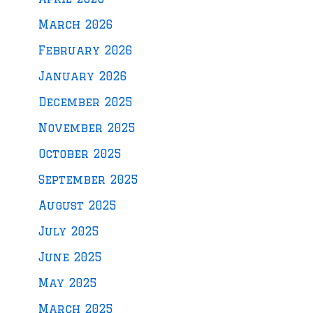
March 2026
February 2026
January 2026
December 2025
November 2025
October 2025
September 2025
August 2025
July 2025
June 2025
May 2025
March 2025