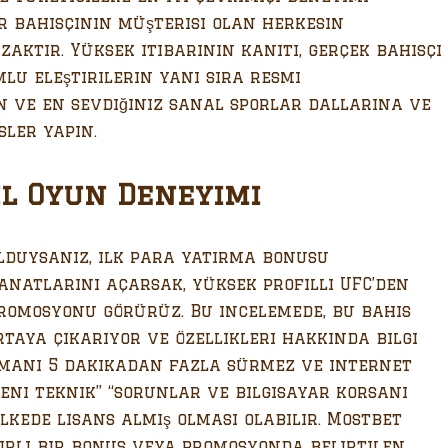
 bahisçinin müşterisi olan herkesin
ktır. Yüksek itibarının kanıtı, gerçek bahisçi
lu eleştirilerin yanı sıra resmi
n ve en sevdiğiniz sanal sporlar dallarına ve
sler yapın.
il Oyun Deneyimi
lduysanız, ilk para yatırma bonusu
anatlarını açarsak, yüksek profilli UFC’den
romosyonu görürüz. Bu incelemede, bu bahis
rtaya çıkarıyor ve özellikleri hakkında bilgi
manı 5 dakikadan fazla sürmez ve internet
eni teknik” “sorunlar ve bilgisayar korsanı
lkede lisans almış olması olabilir. Mostbet
irli bir bonus veya promosyonda belirtilen