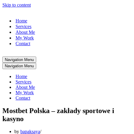
Skip to content
Home
Services
About Me
My Work
Contact
Navigation Menu
Navigation Menu
Home
Services
About Me
My Work
Contact
Mostbet Polska – zakłady sportowe i
kasyno
by
bapaksaya