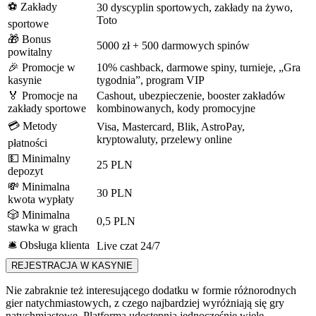
⚽ Zakłady
30 dyscyplin sportowych, zakłady na żywo,
Toto
sportowe
🎁 Bonus
5000 zł + 500 darmowych spinów
powitalny
🎉 Promocje w
10% cashback, darmowe spiny, turnieje, „Gra
kasynie
tygodnia”, program VIP
🏅 Promocje na
Cashout, ubezpieczenie, booster zakładów
zakłady sportowe
kombinowanych, kody promocyjne
💳 Metody
Visa, Mastercard, Blik, AstroPay,
kryptowaluty, przelewy online
płatności
💵 Minimalny
25 PLN
depozyt
💸 Minimalna
30 PLN
kwota wypłaty
🎲 Minimalna
0,5 PLN
stawka w grach
🛎️ Obsługa klienta
Live czat 24/7
REJESTRACJA W KASYNIE
Nie zabraknie też interesującego dodatku w formie różnorodnych
gier natychmiastowych, z czego najbardziej wyróżniają się gry
natychmiastowe. Platforma udostępnia jednocześnie wiele