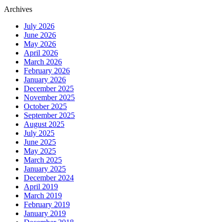
Archives
July 2026
June 2026
May 2026
April 2026
March 2026
February 2026
January 2026
December 2025
November 2025
October 2025
September 2025
August 2025
July 2025
June 2025
May 2025
March 2025
January 2025
December 2024
April 2019
March 2019
February 2019
January 2019