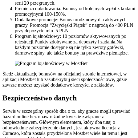
serii 20 przegranych.
Premie za doładowania: Bonusy od kolejnych wpłat z kodami
promocyjnymi 100-150%.
Dodatkowe promocje: Bonus urodzinowy dla aktywnych
graczy. Promocja “Zwycięski Piątek” z nagrodą do 400 PLN
przy depozycie min. 5 PLN.
Program lojalnościowy: 10 poziomów aktywowanych po
rejestracji.Punkty zdobywane za depozyty i zadania.Na
każdym poziomie dostępne są nie tylko zwroty gotówki,
darmowe spiny, ale także bonusy na prawdziwe pieniądze.
Śledź aktualizację bonusów na oficjalnej stronie internetowej, w
aplikacji Mostbet lub zasubskrybuj sieci społecznościowe, gdzie
zawsze możesz uzyskać dodatkowe korzyści z zakładów.
Bezpieczeństwo danych
Serwis w szczególny sposób dba o to, aby gracze mogli uprawiać
hazard online bez obaw o żadne kwestie związane z
bezpieczeństwem. Głównym elementem, który dba tutaj o
odpowiednie zabezpieczenie danych, jest aktywna licencja z
Curacao, która została przydzielona Mostbet wiele lat temu i jest