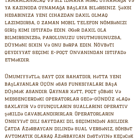
tamamlanacaq və siz idmana mərc oynamağa və
ya kazinoda oynamağa başlaya bilərsiniz. Şəxsi
hesabınıza yeni cihazdan daxil olmaq
lazımdırsa, o zaman mobil telefon nömrənizi
giriş kimi istifadə edin. Əgər daxil ola
bilmirsinizsə, parolunuzu unutmusunuzsa,
düyməni sıxın və onu bərpa edin. Növbəti
qeydiyyat seçimi e-poçt ünvanından istifadə
etməkdir.
Ümumiyyətlə, sayt çox rahatdır, hətta yeni
başlayanlar üçün əsas funksiyaları başa
düşmək asandır. Qaynar xətt, poçt şöbəsi və
messencerdəki operatorlar gecə-gündüz əlaqə
saxlayır və oyunçuların suallarını operativ
şəkildə cavablandırırlar. Operatorların
ünsiyyət dili saytdakı dil seçimindən asılıdır.
Çatda Azərbaycan dilində sual versəniz, söhbət
avtomatik olaraq Azərbaycan dəstəyinə keçəcək