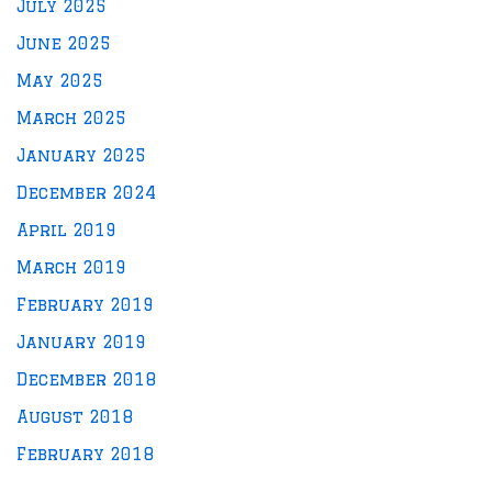
July 2025
June 2025
May 2025
March 2025
January 2025
December 2024
April 2019
March 2019
February 2019
January 2019
December 2018
August 2018
February 2018