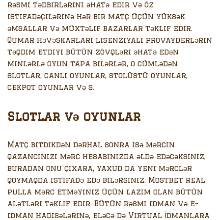
rəsmi tədbirlərini əhatə edir və öz
istifadəçilərinə hər bir matç üçün yüksək
əmsallar və müxtəlif bazarlar təklif edir.
Qumar həvəskarları lisenziyalı provayderlərin
təqdim etdiyi bütün zövqləri əhatə edən
minlərlə oyun tapa bilərlər, o cümlədən
slotlar, canlı oyunlar, stolüstü oyunlar,
cekpot oyunlar və s.
Slotlar və oyunlar
Matç bitdikdən dərhal sonra isə mərcin
qazancınızı mərc hesabınızda əldə edəcəksiniz,
buradan onu çıxara, yaxud da yeni mərclər
qoymaqda istifadə edə bilərsiniz. Mostbet real
pulla mərc etməyiniz üçün lazım olan bütün
alətləri təklif edir. Bütün rəsmi idman və e-
idman hadisələrinə, eləcə də Virtual İdmanlara