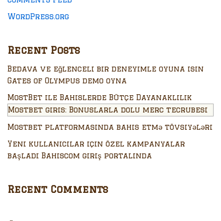
WordPress.org
Recent Posts
Bedava ve eğlenceli bir deneyimle oyuna ısın
Gates of Olympus demo oyna
MostBet ile Bahislerde Bütçe Dayanaklılık
Mostbet giris: Bonuslarla dolu merc tecrubesi
Mostbet platformasında bahis etmə tövsiyələri
Yeni kullanıcılar için özel kampanyalar
başladı Bahiscom giriş portalında
Recent Comments