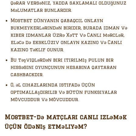
qərar versəniz, yadda saxlamalı olduğunuz
məlumatlar bunlardır.
Mostbet dünyanın qabaqcıl onlayn
bukmeykerlərindən biridir, burada idman və
kiber idmanlar üzrə Xətt və Canlı mərclər,
eləcə də eksklüziv onlayn kazino və Canlı
kazino təklif ounur.
Bu təşviqlərdən biri itirilmiş pulun bir
hissəsini oyunçunun hesabına qaytaran
cashbackdir.
O, əl cihazlarında istifadə üçün
optimallaşdırılıb və bütün funksiyalar
mövcuddur və mövcuddur.
Mostbet-də matçları canlı izləmək
üçün ödəniş etməliyəm?