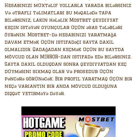
Hesabınızı müxtəlif yollarla yarada bilərsiniz
və ətraflı təlimatları bu məqalədə tapa
bilərsiniz, lakin hələlik Mostbet qeydiyyat
keçin istəyən oyunçular üçün əsas tələbləri
öyrənin. Mostbet-də hesabınızı yaratmağa
davam etmək üçün istifadəçi sayta daxil
olmalıdır. Qadağadan keçmək üçün bu saytda
mövcud olan MIRROR-dan istifadə edə bilərsiniz.
Sayta daxil olduqdan sonra qeydiyyatdan keç
düyməsini sıxmaq olar və prosedur üçün
pəncərə görünəcək. Bir profil yaratmaq üçün bir
neçə variantın bir anda mövcud olduğuna
diqqət yetirməyə dəyər.