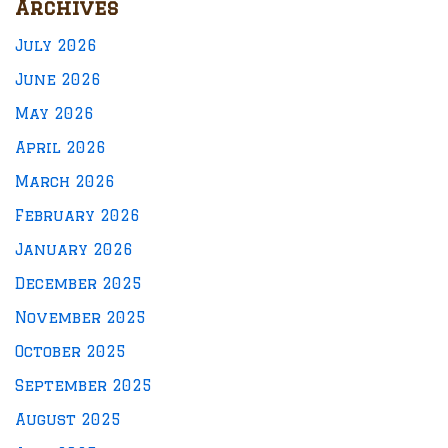
Archives
July 2026
June 2026
May 2026
April 2026
March 2026
February 2026
January 2026
December 2025
November 2025
October 2025
September 2025
August 2025