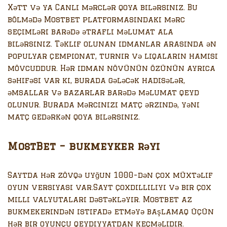
Xətt və ya Canlı mərclər qoya bilərsiniz. Bu
bölmədə Mostbet platformasındakı mərc
seçimləri barədə ətraflı məlumat ala
bilərsiniz. Təklif olunan idmanlar arasında ən
populyar çempionat, turnir və liqaların hamısı
mövcuddur. Hər idman növünün özünün ayrıca
səhifəsi var ki, burada gələcək hadisələr,
əmsallar və bazarlar barədə məlumat qeyd
olunur. Burada mərcinizi matç ərzində, yəni
matç gedərkən qoya bilərsiniz.
MostBet – bukmeyker rəyi
Saytda hər zövqə uyğun 1000-dən çox müxtəlif
oyun versiyası var.Sayt çoxdilliliyi və bir çox
milli valyutaları dəstəkləyir. Mostbet az
bukmekerindən istifadə etməyə başlamaq üçün
hər bir oyunçu qeydiyyatdan keçməlidir.