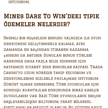
istiyorum.
Mines Dare To Win’deki tipik
ödemeler nelerdir?
Önemli bir hoşgeldin bonusu yalnızca ilk oyun
deneyimini geliştirmekle kalmaz, aynı
zamanda en başından itibaren kazanma
şansını da artırır. Sunulan bonus türleri
hakkında daha fazla bilgi edinmek için
sayfamızı ziyaret edin bonuslar sayfası. Trada
Casino’yu uzun süredir takip ediyorum ve
deneyimlerimi sizlerle paylaşmak istiyorum.
Dürüst olmak gerekirse, Türk oyuncular için
sunduğu avantajlar konusunda biraz karışık
duygularım var. Bazı Türk oyuncuların erişim
sağlayabildiğini biliyorum, fakat bölgesel
kısıtlamalar mevcut olabilir. Bu yüzden kayıt