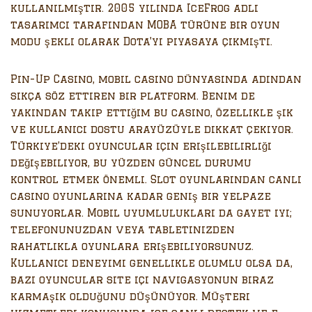
kullanılmıştır. 2005 yılında IceFrog adlı
tasarımcı tarafından MOBA türüne bir oyun
modu şekli olarak Dota'yı piyasaya çıkmıştı.
Pin-Up Casino, mobil casino dünyasında adından
sıkça söz ettiren bir platform. Benim de
yakından takip ettiğim bu casino, özellikle şık
ve kullanıcı dostu arayüzüyle dikkat çekiyor.
Türkiye’deki oyuncular için erişilebilirliği
değişebiliyor, bu yüzden güncel durumu
kontrol etmek önemli. Slot oyunlarından canlı
casino oyunlarına kadar geniş bir yelpaze
sunuyorlar. Mobil uyumlulukları da gayet iyi;
telefonunuzdan veya tabletinizden
rahatlıkla oyunlara erişebiliyorsunuz.
Kullanıcı deneyimi genellikle olumlu olsa da,
bazı oyuncular site içi navigasyonun biraz
karmaşık olduğunu düşünüyor. Müşteri