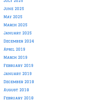
July 2025
June 2025
May 2025
March 2025
January 2025
December 2024
April 2019
March 2019
February 2019
January 2019
December 2018
August 2018
February 2018