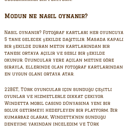
Modun ne nasıl oynanır?
Nasıl oynanır? Fotoğraf kartları her oyuncuya
5 tane gelecek şekilde dağıtılır. Masada kapalı
bir şekilde duran metin kartlarından bir
tanesi ortaya açılır ve sesli bir şekilde
okunur. Oyuncular yere açılan metine göre
sırayla, ellerinde olan fotoğraf kartlarından
en uygun olanı ortaya atar.
22BET, Türk oyuncular için sunduğu çeşitli
oyunlar ve hizmetlerle dikkat çekiyor.
Windetta mobil casino dünyasına yeni bir
soluk getirmeyi hedefleyen bir platform. Bir
kumarbaz olarak, Windetta’nın sunduğu
deneyimi yakından inceledim ve Türk