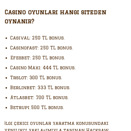
Casino oyunları hangi siteden
oynanır?
Casival: 250 TL bonus.
Casinofast: 250 TL bonus.
Efesbet: 250 TL bonus.
Casino Maxi: 444 TL bonus.
Trslot: 300 TL bonus.
Berlinbet: 333 TL bonus.
Atlasbet: 700 TL bonus.
Betrupi 500 TL bonus.
İlgi çekici oyunlar yaratma konusundaki
yenilikçi yaklaşımıyla tanınan Hacksaw