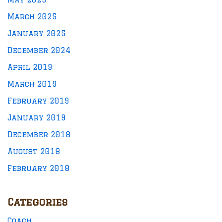
March 2025
January 2025
December 2024
April 2019
March 2019
February 2019
January 2019
December 2018
August 2018
February 2018
Categories
Coach