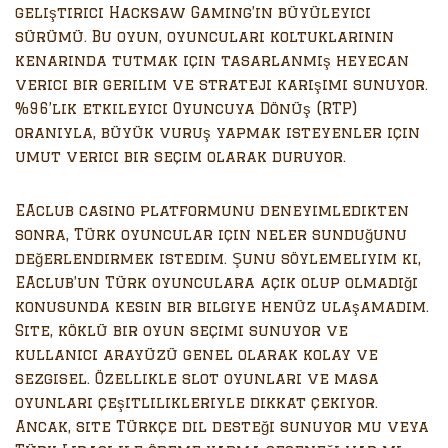
geliştirici Hacksaw Gaming’in büyüleyici
sürümü. Bu oyun, oyuncuları koltuklarının
kenarında tutmak için tasarlanmış heyecan
verici bir gerilim ve strateji karışımı sunuyor.
%96’lık etkileyici Oyuncuya Dönüş (RTP)
oranıyla, büyük vuruş yapmak isteyenler için
umut verici bir seçim olarak duruyor.
EAclub casino platformunu deneyimledikten
sonra, Türk oyuncular için neler sunduğunu
değerlendirmek istedim. Şunu söylemeliyim ki,
EAclub’un Türk oyunculara açık olup olmadığı
konusunda kesin bir bilgiye henüz ulaşamadım.
Site, köklü bir oyun seçimi sunuyor ve
kullanıcı arayüzü genel olarak kolay ve
sezgisel. Özellikle slot oyunları ve masa
oyunları çeşitlilikleriyle dikkat çekiyor.
Ancak, site Türkçe dil desteği sunuyor mu veya