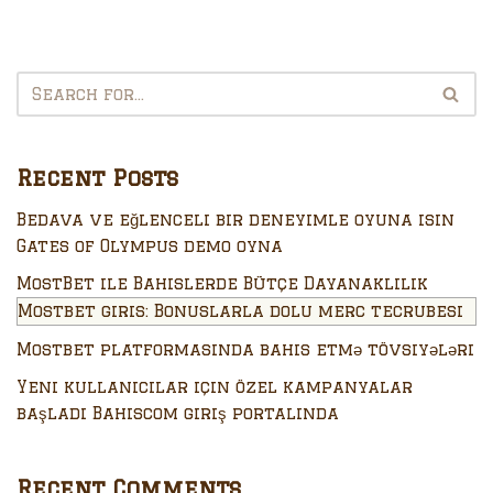
Recent Posts
Bedava ve eğlenceli bir deneyimle oyuna ısın
Gates of Olympus demo oyna
MostBet ile Bahislerde Bütçe Dayanaklılık
Mostbet giris: Bonuslarla dolu merc tecrubesi
Mostbet platformasında bahis etmə tövsiyələri
Yeni kullanıcılar için özel kampanyalar
başladı Bahiscom giriş portalında
Recent Comments