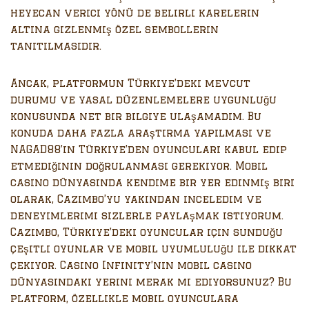
heyecan verici yönü de belirli karelerin
altına gizlenmiş özel sembollerin
tanıtılmasıdır.
Ancak, platformun Türkiye’deki mevcut
durumu ve yasal düzenlemelere uygunluğu
konusunda net bir bilgiye ulaşamadım. Bu
konuda daha fazla araştırma yapılması ve
NAGAD88’in Türkiye’den oyuncuları kabul edip
etmediğinin doğrulanması gerekiyor. Mobil
casino dünyasında kendime bir yer edinmiş biri
olarak, Cazimbo’yu yakından inceledim ve
deneyimlerimi sizlerle paylaşmak istiyorum.
Cazimbo, Türkiye’deki oyuncular için sunduğu
çeşitli oyunlar ve mobil uyumluluğu ile dikkat
çekiyor. Casino Infinity’nin mobil casino
dünyasındaki yerini merak mı ediyorsunuz? Bu
platform, özellikle mobil oyunculara