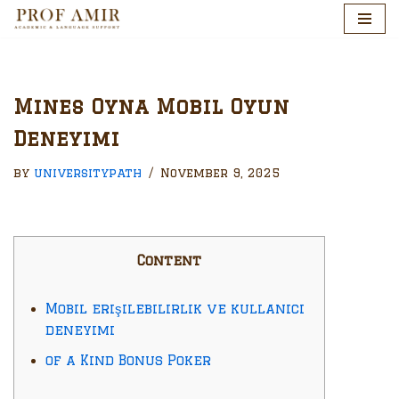
Skip
to
content
Mines Oyna Mobil Oyun
Deneyimi
by
universitypath
November 9, 2025
Content
Mobil erişilebilirlik ve kullanıcı
deneyimi
of a Kind Bonus Poker