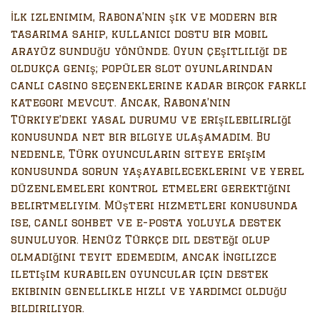
İlk izlenimim, Rabona’nın şık ve modern bir
tasarıma sahip, kullanıcı dostu bir mobil
arayüz sunduğu yönünde. Oyun çeşitliliği de
oldukça geniş; popüler slot oyunlarından
canlı casino seçeneklerine kadar birçok farklı
kategori mevcut. Ancak, Rabona’nın
Türkiye’deki yasal durumu ve erişilebilirliği
konusunda net bir bilgiye ulaşamadım. Bu
nedenle, Türk oyuncuların siteye erişim
konusunda sorun yaşayabileceklerini ve yerel
düzenlemeleri kontrol etmeleri gerektiğini
belirtmeliyim. Müşteri hizmetleri konusunda
ise, canlı sohbet ve e-posta yoluyla destek
sunuluyor. Henüz Türkçe dil desteği olup
olmadığını teyit edemedim, ancak İngilizce
iletişim kurabilen oyuncular için destek
ekibinin genellikle hızlı ve yardımcı olduğu
bildiriliyor.