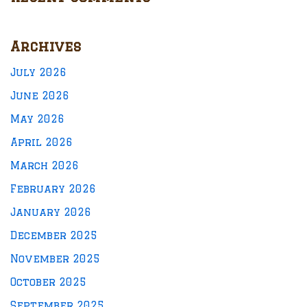
Archives
July 2026
June 2026
May 2026
April 2026
March 2026
February 2026
January 2026
December 2025
November 2025
October 2025
September 2025