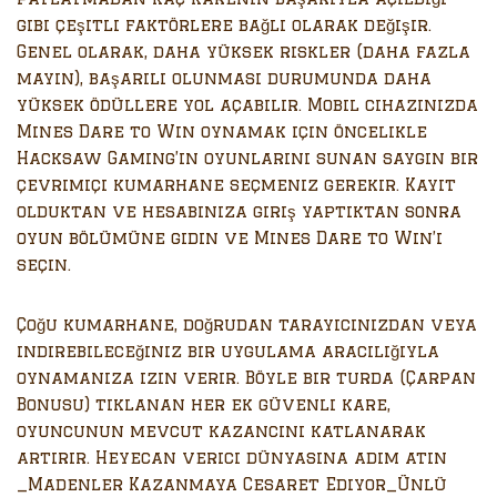
gibi çeşitli faktörlere bağlı olarak değişir.
Genel olarak, daha yüksek riskler (daha fazla
mayın), başarılı olunması durumunda daha
yüksek ödüllere yol açabilir. Mobil cihazınızda
Mines Dare to Win oynamak için öncelikle
Hacksaw Gaming’in oyunlarını sunan saygın bir
çevrimiçi kumarhane seçmeniz gerekir. Kayıt
olduktan ve hesabınıza giriş yaptıktan sonra
oyun bölümüne gidin ve Mines Dare to Win’i
seçin.
Çoğu kumarhane, doğrudan tarayıcınızdan veya
indirebileceğiniz bir uygulama aracılığıyla
oynamanıza izin verir. Böyle bir turda (Çarpan
Bonusu) tıklanan her ek güvenli kare,
oyuncunun mevcut kazancını katlanarak
artırır. Heyecan verici dünyasına adım atın
_Madenler Kazanmaya Cesaret Ediyor_Ünlü