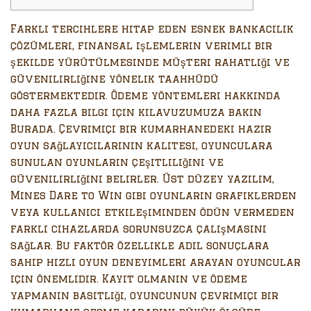
Farklı tercihlere hitap eden esnek bankacılık
çözümleri, finansal işlemlerin verimli bir
şekilde yürütülmesinde müşteri rahatlığı ve
güvenilirliğine yönelik taahhüdü
göstermektedir. Ödeme yöntemleri hakkında
daha fazla bilgi için kılavuzumuza bakın
Burada. Çevrimiçi bir kumarhanedeki hazır
oyun sağlayıcılarının kalitesi, oyunculara
sunulan oyunların çeşitliliğini ve
güvenilirliğini belirler. Üst düzey yazılım,
Mines Dare to Win gibi oyunların grafiklerden
veya kullanıcı etkileşiminden ödün vermeden
farklı cihazlarda sorunsuzca çalışmasını
sağlar. Bu faktör özellikle adil sonuçlara
sahip hızlı oyun deneyimleri arayan oyuncular
için önemlidir. Kayıt olmanın ve ödeme
yapmanın basitliği, oyuncunun çevrimiçi bir