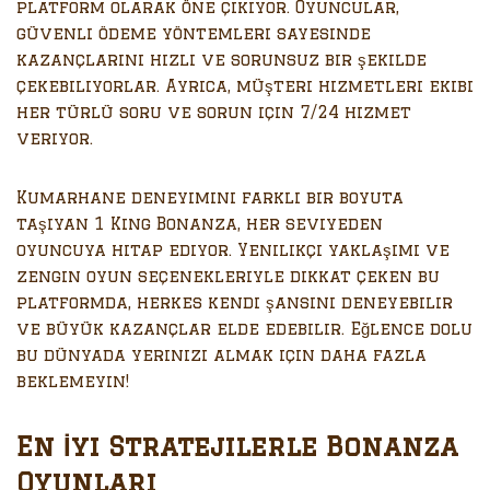
platform olarak öne çıkıyor. Oyuncular,
güvenli ödeme yöntemleri sayesinde
kazançlarını hızlı ve sorunsuz bir şekilde
çekebiliyorlar. Ayrıca, müşteri hizmetleri ekibi
her türlü soru ve sorun için 7/24 hizmet
veriyor.
Kumarhane deneyimini farklı bir boyuta
taşıyan 1 King Bonanza, her seviyeden
oyuncuya hitap ediyor. Yenilikçi yaklaşımı ve
zengin oyun seçenekleriyle dikkat çeken bu
platformda, herkes kendi şansını deneyebilir
ve büyük kazançlar elde edebilir. Eğlence dolu
bu dünyada yerinizi almak için daha fazla
beklemeyin!
En İyi Stratejilerle Bonanza
Oyunları