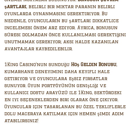
şartları
, belirli bir miktar paranın belirli
oyunlarda oynanmasını gerektiriyor. Bu
nedenle, oyuncuların bu şartları dikkatlice
incelemesi önem arz ediyor. Ayrıca, bonusun
süresi dolmadan önce kullanılması gerektiğini
unutmamak gerekiyor; aksi halde kazanılan
avantajlar kaybedilebilir.
1King Casino’nun sunduğu
Hoş Geldin Bonusu
,
kumarhane deneyimini daha keyifli hale
getiriyor ve oyunculara eşsiz fırsatlar
sunuyor. Oyun portföyünün genişliği ve
kullanıcı dostu arayüzü ile 1King, sektördeki
en iyi seçeneklerden biri olarak öne çıkıyor.
Oyuncular için tasarlanan bu özel tekliflerle
dolu maceraya katılmak için hemen şimdi adım
atabilirsiniz!