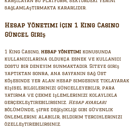
karşılayan bu platform, sektördeki yerini
sağlamlaştırmakta kararlıdır.
Hesap Yönetimi İçin 1 King Casino
Güncel Giriş
1 King Casino,
hesap yönetimi
konusunda
kullanıcılarına oldukça esnek ve kullanıcı
dostu bir deneyim sunmaktadır. Siteye giriş
yaptıktan sonra, ana sayfanın sağ üst
köşesinde yer alan hesap simgesine tıklayarak
kişisel bilgilerinizi güncelleyebilir, para
yatırma ve çekme işlemlerinizi kolaylıkla
gerçekleştirebilirsiniz.
Hesap ayarları
bölümünde, şifre değişikliği gibi güvenlik
önlemlerini alabilir, bildirim tercihlerinizi
özelleştirebilirsiniz.