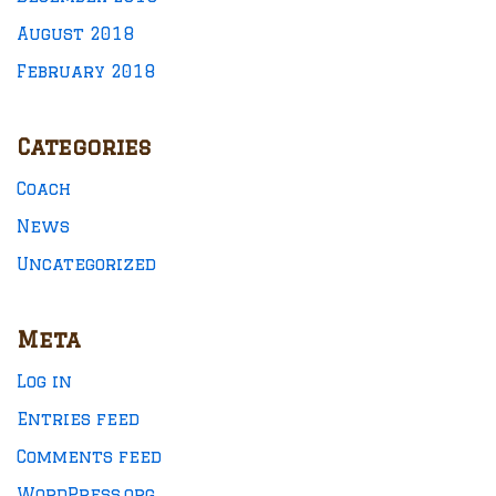
August 2018
February 2018
Categories
Coach
News
Uncategorized
Meta
Log in
Entries feed
Comments feed
WordPress.org