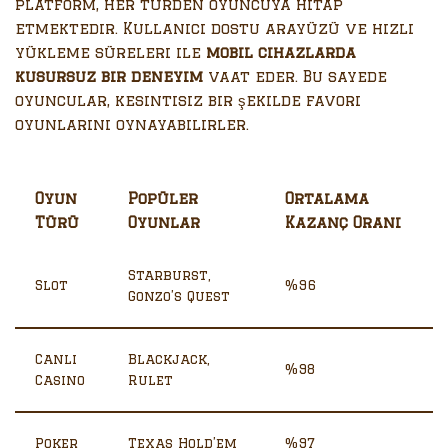
platform, her türden oyuncuya hitap
etmektedir. Kullanıcı dostu arayüzü ve hızlı
yükleme süreleri ile
mobil cihazlarda
kusursuz bir deneyim
vaat eder. Bu sayede
oyuncular, kesintisiz bir şekilde favori
oyunlarını oynayabilirler.
Oyun
Popüler
Ortalama
Türü
Oyunlar
Kazanç Oranı
Starburst,
Slot
%96
Gonzo’s Quest
Canlı
Blackjack,
%98
Casino
Rulet
Poker
Texas Hold’em
%97