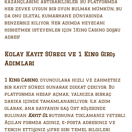
kazançlarını artırabilirler. Bu platformda
her zevke uygun bir oyun bulmak mümkün; bu
da onu dijital kumarhane dünyasında
benzersiz kılıyor. Her adımda heyecanı
hissetmek isteyenler için 1King Casino doğru
adres!
Kolay Kayıt Süreci ve 1 King Giriş
Adımları
1 King Casino
, oyunculara hızlı ve zahmetsiz
bir kayıt süreci sunarak dikkat çekiyor. Bu
platformda hesap açmak, yalnızca birkaç
dakika içinde tamamlanabiliyor. İlk adım
olarak, ana sayfanın sağ üst köşesinde
bulunan
Kayıt Ol
butonuna tıklamanız yeterli.
Açılan formda adınız, e-posta adresiniz ve
tercih ettiğiniz şifre gibi temel bilgileri