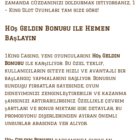
zamanda cüzdanınızı doldurmak istiyorsanız, 1
– King Slot Oyunları tam size göre!
Hoş Geldin Bonusu ile Hemen
Başlayın
1King Casino, yeni oyuncularını
Hoş Geldin
Bonusu
ile karşılıyor. Bu özel teklif,
kullanıcıların siteye hızlı ve avantajlı bir
başlangıç yapmalarını sağlıyor. Bonusun
sunduğu fırsatlar sayesinde, oyun
deneyiminizi zenginleştirebilir ve kazanma
şansınızı artırabilirsiniz. Özellikle çevrim
şartları ve bonus miktarı gibi detaylar, bu
promosyonu diğerlerinden ayıran önemli
unsurlar arasında yer alıyor.