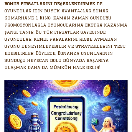
bonus fırsatlarını değerlendirmek
de
oyuncular için büyük avantajlar sunar.
Kumarhane 1 King, zaman zaman sunduğu
promosyonlarla oyuncularına ekstra kazanma
şansı tanır. Bu tür fırsatlar sayesinde
oyuncular, kendi paralarını riske atmadan
oyunu deneyimleyebilir ve stratejilerini test
edebilirler. Böylece, Bonanza oyunlarının
sunduğu heyecan dolu dünyada başarıya
ulaşmak daha da mümkün hale gelir!