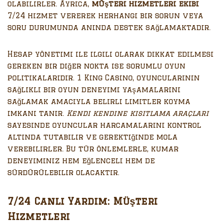
olabilirler. Ayrıca,
müşteri hizmetleri ekibi
7/24 hizmet vererek herhangi bir sorun veya
soru durumunda anında destek sağlamaktadır.
Hesap yönetimi ile ilgili olarak dikkat edilmesi
gereken bir diğer nokta ise sorumlu oyun
politikalarıdır. 1 King Casino, oyuncularının
sağlıklı bir oyun deneyimi yaşamalarını
sağlamak amacıyla belirli limitler koyma
imkanı tanır.
Kendi kendine kısıtlama araçları
sayesinde oyuncular harcamalarını kontrol
altında tutabilir ve gerektiğinde mola
verebilirler. Bu tür önlemlerle, kumar
deneyiminiz hem eğlenceli hem de
sürdürülebilir olacaktır.
7/24 Canlı Yardım: Müşteri
Hizmetleri