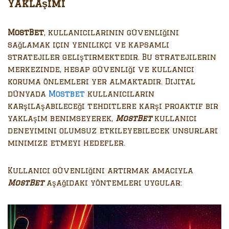
Yaklaşımı
MostBet
, kullanıcılarının güvenliğini
sağlamak için yenilikçi ve kapsamlı
stratejiler geliştirmektedir. Bu stratejilerin
merkezinde, hesap güvenliği ve kullanıcı
koruma önlemleri yer almaktadır. Dijital
dünyada
Mostbet
kullanıcıların
karşılaşabileceği tehditlere karşı proaktif bir
yaklaşım benimseyerek,
MostBet
kullanıcı
deneyimini olumsuz etkileyebilecek unsurları
minimize etmeyi hedefler.
Kullanıcı güvenliğini artırmak amacıyla
MostBet
aşağıdaki yöntemleri uygular: