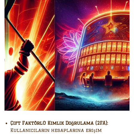
Çift Faktörlü Kimlik Doğrulama (2FA):
Kullanıcıların hesaplarına erişim