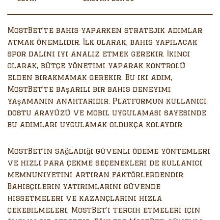
MostBet’te bahis yaparken stratejik adımlar
atmak önemlidir. İlk olarak, bahis yapılacak
spor dalını iyi analiz etmek gerekir. İkinci
olarak, bütçe yönetimi yaparak kontrolü
elden bırakmamak gerekir. Bu iki adım,
MostBet’te başarılı bir bahis deneyimi
yaşamanın anahtarıdır. Platformun kullanıcı
dostu arayüzü ve mobil uygulaması sayesinde
bu adımları uygulamak oldukça kolaydır.
MostBet’in sağladığı güvenli ödeme yöntemleri
ve hızlı para çekme seçenekleri de kullanıcı
memnuniyetini artıran faktörlerdendir.
Bahisçilerin yatırımlarını güvende
hissetmeleri ve kazançlarını hızla
çekebilmeleri, MostBet’i tercih etmeleri için