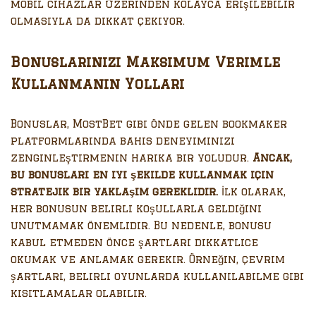
mobil cihazlar üzerinden kolayca erişilebilir
olmasıyla da dikkat çekiyor.
Bonuslarınızı Maksimum Verimle
Kullanmanın Yolları
Bonuslar, MostBet gibi önde gelen bookmaker
platformlarında bahis deneyiminizi
zenginleştirmenin harika bir yoludur.
Ancak,
bu bonusları en iyi şekilde kullanmak için
stratejik bir yaklaşım gereklidir.
İlk olarak,
her bonusun belirli koşullarla geldiğini
unutmamak önemlidir. Bu nedenle, bonusu
kabul etmeden önce şartları dikkatlice
okumak ve anlamak gerekir. Örneğin, çevrim
şartları, belirli oyunlarda kullanılabilme gibi
kısıtlamalar olabilir.