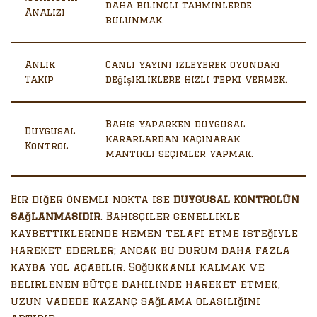
daha bilinçli tahminlerde
Analizi
bulunmak.
Anlık
Canlı yayını izleyerek oyundaki
Takip
değişikliklere hızlı tepki vermek.
Bahis yaparken duygusal
Duygusal
kararlardan kaçınarak
Kontrol
mantıklı seçimler yapmak.
Bir diğer önemli nokta ise
duygusal kontrolün
sağlanmasıdır
. Bahisçiler genellikle
kaybettiklerinde hemen telafi etme isteğiyle
hareket ederler; ancak bu durum daha fazla
kayba yol açabilir. Soğukkanlı kalmak ve
belirlenen bütçe dahilinde hareket etmek,
uzun vadede kazanç sağlama olasılığını