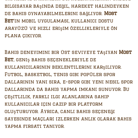
bilgisayar başında değil, hareket halindeyken
de bahis oynayabilmelerini sağlıyor.
Most
Bet
‘in mobil uygulaması, kullanıcı dostu
arayüzü ve hızlı erişim özellikleriyle ön
plana çıkıyor.
Bahis deneyimini bir üst seviyeye taşıyan
Most
Bet
, geniş bahis seçenekleriyle de
kullanıcılarının beklentilerini karşılıyor.
Futbol, basketbol, tenis gibi popüler spor
dallarının yanı sıra, e-spor gibi yeni nesil spor
dallarında da bahis yapma imkanı sunuyor. Bu
çeşitlilik, farklı ilgi alanlarına sahip
kullanıcılar için cazip bir platform
oluşturuyor. Ayrıca, canlı bahis seçeneği
sayesinde maçları izlerken anlık olarak bahis
yapma fırsatı tanıyor.