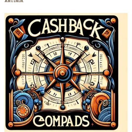
artırır.