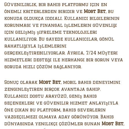
Güvenilirlik, bir bahis platformu için en
önemli kriterlerden biridir ve
Most Bet
, bu
konuda oldukça iddialı. Kullanıcı bilgilerinin
korunması ve finansal işlemlerin güvenliği
için gelişmiş şifreleme teknolojileri
kullanılıyor. Bu sayede kullanıcılar, gönül
rahatlığıyla işlemlerini
gerçekleştirebiliyorlar. Ayrıca, 7/24 müşteri
hizmetleri desteği ile herhangi bir sorun veya
soruda hızlı çözüm sağlanıyor.
Sonuç olarak
Most Bet
, mobil bahis deneyimini
zenginleştiren birçok avantaja sahip.
Kullanıcı dostu arayüzü, geniş bahis
seçenekleri ve güvenilir hizmet anlayışıyla
öne çıkan bu platform, bahis severlerin
vazgeçilmezi olmaya aday görünüyor. Bahis
dünyasında yenilikçi çözümler sunan
Most Bet
,