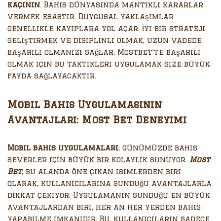
kaçının
. Bahis dünyasında mantıklı kararlar
vermek esastır. Duygusal yaklaşımlar
genellikle kayıplara yol açar. İyi bir strateji
geliştirmek ve disiplinli olmak, uzun vadede
başarılı olmanızı sağlar. Mostbet’te başarılı
olmak için bu taktikleri uygulamak size büyük
fayda sağlayacaktır.
Mobil Bahis Uygulamasının
Avantajları: Most Bet Deneyimi
Mobil bahis uygulamaları
, günümüzde bahis
severler için büyük bir kolaylık sunuyor.
Most
Bet
, bu alanda öne çıkan isimlerden biri
olarak, kullanıcılarına sunduğu avantajlarla
dikkat çekiyor. Uygulamanın sunduğu en büyük
avantajlardan biri, her an her yerden bahis
yapabilme imkanıdır. Bu, kullanıcıların sadece