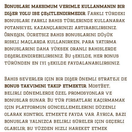
Bonusları maksimum verimle kullanmanın bir
diğer yolu ise çeşitlendirmedir.
Farklı türdeki
bonusları farklı bahis türlerinde kullanarak
potansiyel kazançlarınızı artırabilirsiniz.
Örneğin, ücretsiz bahis bonuslarını düşük
riskli maçlarda kullanırken, para yatırma
bonuslarını daha yüksek oranlı bahislerde
değerlendirebilirsiniz. Bu şekilde, her bonus
türünden en iyi şekilde faydalanabilirsiniz.
Bahis severler için bir diğer önemli strateji de
bonus takvimini takip etmektir.
MostBet,
belirli dönemlerde özel promosyonlar ve
bonuslar sunar. Bu tür fırsatları kaçırmamak
için platformun güncellemelerini düzenli
olarak kontrol etmekte fayda var. Ayrıca, bazı
bonuslar yalnızca belirli süreler için geçerli
olabilir; bu yüzden hızlı hareket etmek