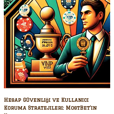
Hesap Güvenliği ve Kullanıcı
Koruma Stratejileri: MostBet’in