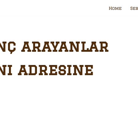
Home
Se
nç arayanlar
ni adresine