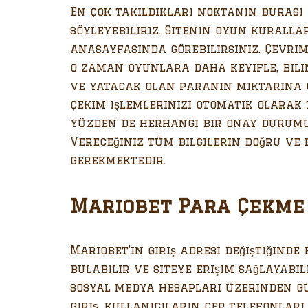
En çok takıldıkları noktanın burası
söyleyebiliriz. Sitenin oyun kuralla
anasayfasında görebilirsiniz. Çevrim
o zaman oyunlara daha keyifle, bilin
ve yatacak olan paranın miktarına 
çekim işlemlerinizi otomatik olarak
yüzden de herhangi bir onay durumun
Vereceğiniz tüm bilgilerin doğru ve
gerekmektedir.
Mariobet Para Çekme
Mariobet’in giriş adresi değiştiğind
bulabilir ve siteye erişim sağlayabil
sosyal medya hesapları üzerinden gün
giriş, kullanıcıların cep telefonları