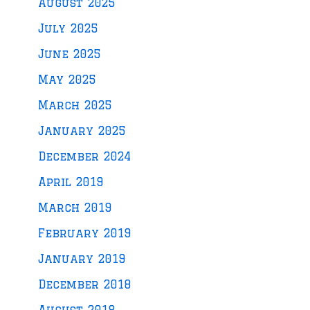
August 2025
July 2025
June 2025
May 2025
March 2025
January 2025
December 2024
April 2019
March 2019
February 2019
January 2019
December 2018