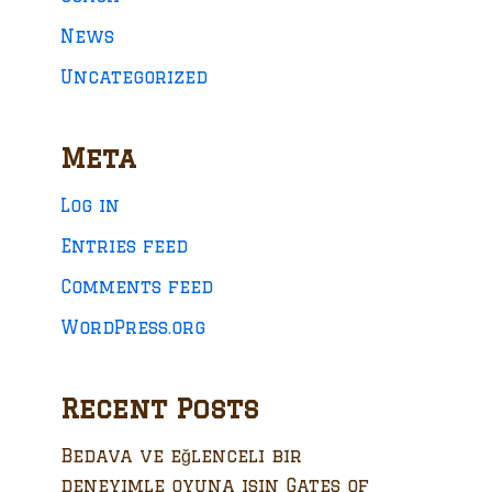
News
Uncategorized
Meta
Log in
Entries feed
Comments feed
WordPress.org
Recent Posts
Bedava ve eğlenceli bir
deneyimle oyuna ısın Gates of