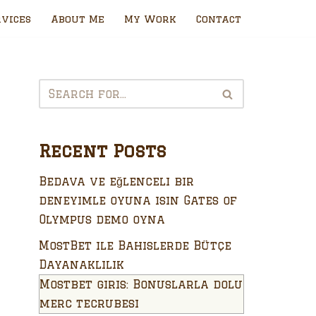
rvices
About Me
My Work
Contact
Recent Posts
Bedava ve eğlenceli bir
deneyimle oyuna ısın Gates of
Olympus demo oyna
MostBet ile Bahislerde Bütçe
Dayanaklılık
Mostbet giris: Bonuslarla dolu
merc tecrubesi