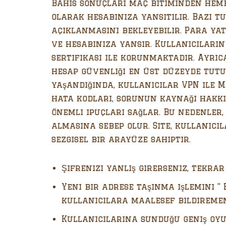
Bahis sonuçları maç bitiminden heme
olarak hesabınıza yansıtılır. Bazı 
açıklanmasını bekleyebilir. Para yat
ve hesabınıza yansır. Kullanıcıların 
sertifikası ile korunmaktadır. Ayrıc
hesap güvenliği en üst düzeyde tutul
yaşandığında, kullanıcılar VPN ile Ma
hata kodları, sorunun kaynağı hakkı
önemli ipuçları sağlar. Bu nedenler,
almasına sebep olur. Site, kullanıc
sezgisel bir arayüze sahiptir.
Şifrenizi yanlış girerseniz, tekrar
Yeni bir adrese taşınma işlemini ”
kullanıcılara maalesef bildireme
Kullanıcılarına sunduğu geniş oyu