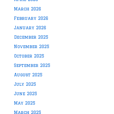
March 2026
February 2026
January 2026
December 2025
November 2025
October 2025
September 2025
August 2025
July 2025
June 2025
May 2025
March 2025