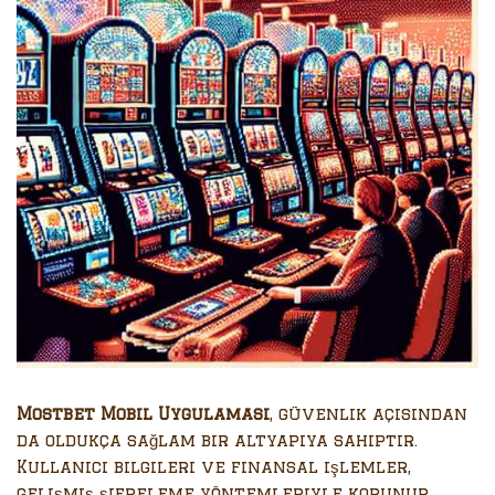
Mostbet Mobil Uygulaması
, güvenlik açısından
da oldukça sağlam bir altyapıya sahiptir.
Kullanıcı bilgileri ve finansal işlemler,
gelişmiş şifreleme yöntemleriyle korunur.