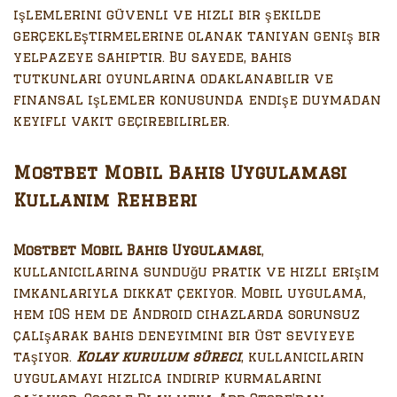
işlemlerini güvenli ve hızlı bir şekilde
gerçekleştirmelerine olanak tanıyan geniş bir
yelpazeye sahiptir. Bu sayede, bahis
tutkunları oyunlarına odaklanabilir ve
finansal işlemler konusunda endişe duymadan
keyifli vakit geçirebilirler.
Mostbet Mobil Bahis Uygulaması
Kullanım Rehberi
Mostbet Mobil Bahis Uygulaması
,
kullanıcılarına sunduğu pratik ve hızlı erişim
imkanlarıyla dikkat çekiyor. Mobil uygulama,
hem iOS hem de Android cihazlarda sorunsuz
çalışarak bahis deneyimini bir üst seviyeye
taşıyor.
Kolay kurulum süreci
, kullanıcıların
uygulamayı hızlıca indirip kurmalarını