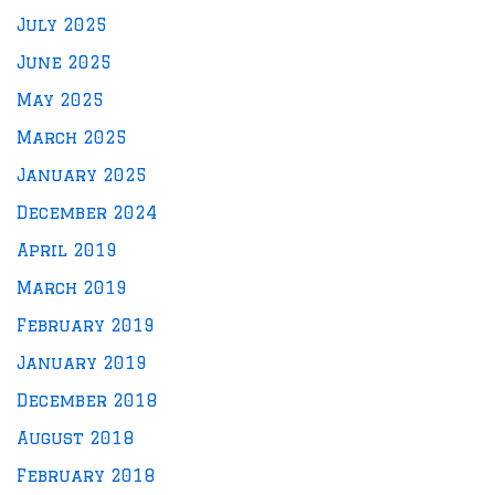
July 2025
June 2025
May 2025
March 2025
January 2025
December 2024
April 2019
March 2019
February 2019
January 2019
December 2018
August 2018
February 2018