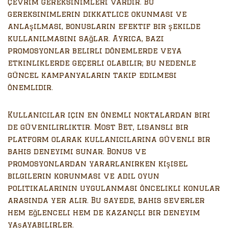
çevrim gereksinimleri vardır. Bu
gereksinimlerin dikkatlice okunması ve
anlaşılması, bonusların efektif bir şekilde
kullanılmasını sağlar. Ayrıca, bazı
promosyonlar belirli dönemlerde veya
etkinliklerde geçerli olabilir; bu nedenle
güncel kampanyaların takip edilmesi
önemlidir.
Kullanıcılar için en önemli noktalardan biri
de güvenilirliktir. Most Bet, lisanslı bir
platform olarak kullanıcılarına güvenli bir
bahis deneyimi sunar. Bonus ve
promosyonlardan yararlanırken kişisel
bilgilerin korunması ve adil oyun
politikalarının uygulanması öncelikli konular
arasında yer alır. Bu sayede, bahis severler
hem eğlenceli hem de kazançlı bir deneyim
yaşayabilirler.