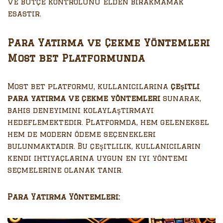
ve bütçe kontrolünü elden bırakmamak
esastır.
Para Yatırma ve Çekme Yöntemleri
Most bet Platformunda
Most bet platformu, kullanıcılarına
çeşitli
para yatırma ve çekme yöntemleri
sunarak,
bahis deneyimini kolaylaştırmayı
hedeflemektedir. Platformda, hem geleneksel
hem de modern ödeme seçenekleri
bulunmaktadır. Bu çeşitlilik, kullanıcıların
kendi ihtiyaçlarına uygun en iyi yöntemi
seçmelerine olanak tanır.
Para Yatırma Yöntemleri: