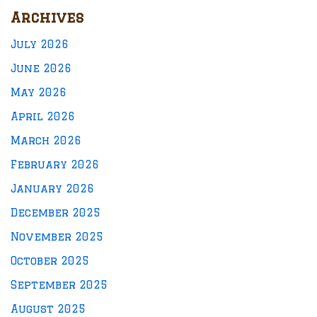
Archives
July 2026
June 2026
May 2026
April 2026
March 2026
February 2026
January 2026
December 2025
November 2025
October 2025
September 2025
August 2025