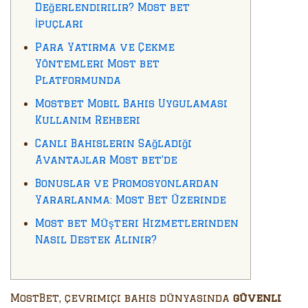
Değerlendirilir? Most bet
İpuçları
Para Yatırma ve Çekme
Yöntemleri Most bet
Platformunda
Mostbet Mobil Bahis Uygulaması
Kullanım Rehberi
Canlı Bahislerin Sağladığı
Avantajlar Most bet’de
Bonuslar ve Promosyonlardan
Yararlanma: Most Bet Üzerinde
Most bet Müşteri Hizmetlerinden
Nasıl Destek Alınır?
MostBet, çevrimiçi bahis dünyasında
güvenli