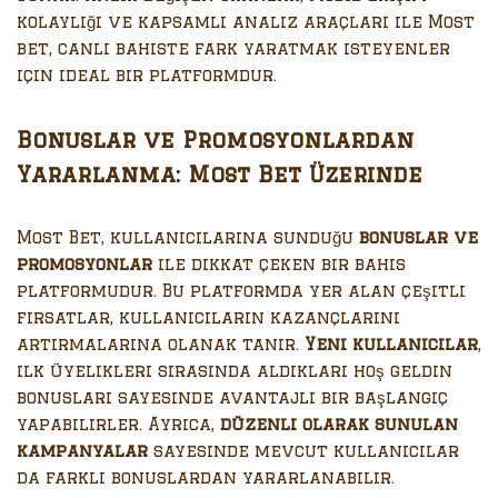
kolaylığı ve kapsamlı analiz araçları ile Most
bet, canlı bahiste fark yaratmak isteyenler
için ideal bir platformdur.
Bonuslar ve Promosyonlardan
Yararlanma: Most Bet Üzerinde
Most Bet, kullanıcılarına sunduğu
bonuslar ve
promosyonlar
ile dikkat çeken bir bahis
platformudur. Bu platformda yer alan çeşitli
fırsatlar, kullanıcıların kazançlarını
artırmalarına olanak tanır.
Yeni kullanıcılar
,
ilk üyelikleri sırasında aldıkları hoş geldin
bonusları sayesinde avantajlı bir başlangıç
yapabilirler. Ayrıca,
düzenli olarak sunulan
kampanyalar
sayesinde mevcut kullanıcılar
da farklı bonuslardan yararlanabilir.