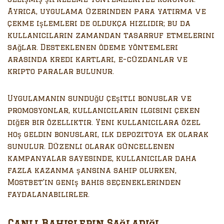
Ayrıca, uygulama üzerinden para yatırma ve
çekme işlemleri de oldukça hızlıdır; bu da
kullanıcıların zamandan tasarruf etmelerini
sağlar. Desteklenen ödeme yöntemleri
arasında kredi kartları, e-cüzdanlar ve
kripto paralar bulunur.
Uygulamanın sunduğu çeşitli bonuslar ve
promosyonlar, kullanıcıların ilgisini çeken
diğer bir özelliktir. Yeni kullanıcılara özel
hoş geldin bonusları, ilk depozitoya ek olarak
sunulur. Düzenli olarak güncellenen
kampanyalar sayesinde, kullanıcılar daha
fazla kazanma şansına sahip olurken,
Mostbet’in geniş bahis seçeneklerinden
faydalanabilirler.
Canlı Bahislerin Sağladığı