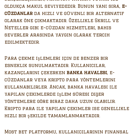
oldukça makul seviyededir. Bunun yanı sıra,
e-
cüzdanlar
da hızlı ve güvenli bir alternatif
olarak öne çıkmaktadır. Özellikle Skrill ve
Neteller gibi e-cüzdan hizmetleri, bahis
severler arasında yaygın olarak tercih
edilmektedir.
Para çekme işlemleri için de benzer bir
esneklik sunulmaktadır. Kullanıcılar,
kazançlarını çekerken
banka havalesi
, e-
cüzdanlar veya kripto para yöntemlerini
kullanabilirler. Ancak, banka havalesi ile
yapılan çekimlerde işlem süresi diğer
yöntemlere göre biraz daha uzun olabilir.
Kripto para ile yapılan çekimler ise genellikle
hızlı bir şekilde tamamlanmaktadır.
Most bet platformu, kullanıcılarının finansal