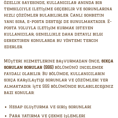
özellik sayesinde, kullanıcılar anında bir
temsilciyle iletişime geçebilir ve sorunlarına
hızlı çözümler bulabilirler. Canlı sohbetin
yanı sıra, e-posta desteği de sunulmaktadır. E-
posta yoluyla iletişim kurmak isteyen
kullanıcılar, genellikle daha detaylı bilgi
gerektiren konularda bu yöntemi tercih
ederler.
Müşteri hizmetlerine başvurmadan önce,
sıkça
sorulan sorular (SSS)
bölümünü incelemek
faydalı olabilir. Bu bölümde, kullanıcıların
sıkça karşılaştığı sorunlar ve çözümleri yer
almaktadır. İşte SSS bölümünde bulabileceğiniz
bazı konular:
Hesap oluşturma ve giriş sorunları
Para yatırma ve çekme işlemleri