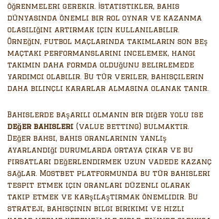
öğrenmeleri gerekir. İstatistikler, bahis
dünyasında önemli bir rol oynar ve kazanma
olasılığını artırmak için kullanılabilir.
Örneğin, futbol maçlarında takımların son beş
maçtaki performanslarını incelemek, hangi
takımın daha formda olduğunu belirlemede
yardımcı olabilir. Bu tür veriler, bahisçilerin
daha bilinçli kararlar almasına olanak tanır.
Bahislerde başarılı olmanın bir diğer yolu ise
değer bahisleri
(value betting) bulmaktır.
Değer bahsi, bahis oranlarının yanlış
ayarlandığı durumlarda ortaya çıkar ve bu
fırsatları değerlendirmek uzun vadede kazanç
sağlar. Mostbet platformunda bu tür bahisleri
tespit etmek için oranları düzenli olarak
takip etmek ve karşılaştırmak önemlidir. Bu
strateji, bahisçinin bilgi birikimi ve hızlı