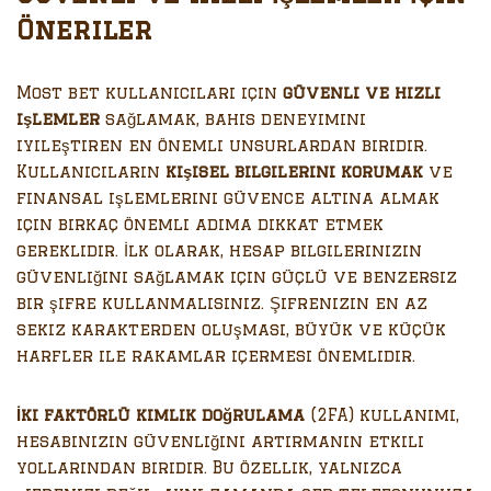
Öneriler
Most bet kullanıcıları için
güvenli ve hızlı
işlemler
sağlamak, bahis deneyimini
iyileştiren en önemli unsurlardan biridir.
Kullanıcıların
kişisel bilgilerini korumak
ve
finansal işlemlerini güvence altına almak
için birkaç önemli adıma dikkat etmek
gereklidir. İlk olarak, hesap bilgilerinizin
güvenliğini sağlamak için güçlü ve benzersiz
bir şifre kullanmalısınız. Şifrenizin en az
sekiz karakterden oluşması, büyük ve küçük
harfler ile rakamlar içermesi önemlidir.
İki faktörlü kimlik doğrulama
(2FA) kullanımı,
hesabınızın güvenliğini artırmanın etkili
yollarından biridir. Bu özellik, yalnızca