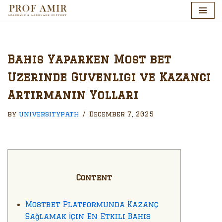
Skip
to
content
Bahis Yaparken Most bet
Uzerinde Guvenligi ve Kazanci
Artirmanin Yollari
by
universitypath
December 7, 2025
Content
Mostbet Platformunda Kazanç
Sağlamak İçin En Etkili Bahis