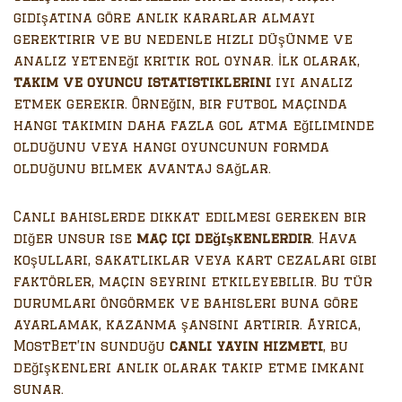
gidişatına göre anlık kararlar almayı
gerektirir ve bu nedenle hızlı düşünme ve
analiz yeteneği kritik rol oynar. İlk olarak,
takım ve oyuncu istatistiklerini
iyi analiz
etmek gerekir. Örneğin, bir futbol maçında
hangi takımın daha fazla gol atma eğiliminde
olduğunu veya hangi oyuncunun formda
olduğunu bilmek avantaj sağlar.
Canlı bahislerde dikkat edilmesi gereken bir
diğer unsur ise
maç içi değişkenlerdir
. Hava
koşulları, sakatlıklar veya kart cezaları gibi
faktörler, maçın seyrini etkileyebilir. Bu tür
durumları öngörmek ve bahisleri buna göre
ayarlamak, kazanma şansını artırır. Ayrıca,
MostBet’in sunduğu
canlı yayın hizmeti
, bu
değişkenleri anlık olarak takip etme imkanı
sunar.