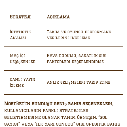
Strateji
Açıklama
İstatistik
Takım ve oyuncu performans
Analizi
verilerini inceleme
Maç İçi
Hava durumu, sakatlık gibi
Değişkenler
faktörleri değerlendirme
Canlı Yayın
Anlık gelişmeleri takip etme
İzleme
MostBet’in sunduğu geniş bahis seçenekleri
,
kullanıcıların farklı stratejiler
geliştirmesine olanak tanır. Örneğin, “gol
sayısı” veya “ilk yarı sonucu” gibi spesifik bahis