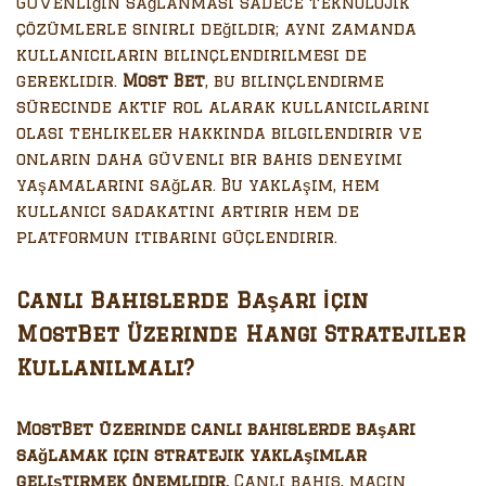
Güvenliğin sağlanması sadece teknolojik
çözümlerle sınırlı değildir; aynı zamanda
kullanıcıların bilinçlendirilmesi de
gereklidir.
Most Bet
, bu bilinçlendirme
sürecinde aktif rol alarak kullanıcılarını
olası tehlikeler hakkında bilgilendirir ve
onların daha güvenli bir bahis deneyimi
yaşamalarını sağlar. Bu yaklaşım, hem
kullanıcı sadakatini artırır hem de
platformun itibarını güçlendirir.
Canlı Bahislerde Başarı İçin
MostBet Üzerinde Hangi Stratejiler
Kullanılmalı?
MostBet üzerinde canlı bahislerde başarı
sağlamak için stratejik yaklaşımlar
geliştirmek önemlidir.
Canlı bahis, maçın