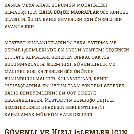
banka veya aracı kurumun müdahalesi
olmadığı için
daha düşük masraflar
söz konusu
olabilir. Bu da bahis severler için önemli bir
avantajdır.
Mostbet kullanıcılarının para yatırma ve
çekme işlemlerinde en uygun yöntemi seçerken
dikkate almaları gereken birkaç faktör
bulunmaktadır. İşlem hızı, güvenilirlik ve
maliyet gibi kriterler göz önünde
bulundurulmalıdır. Kullanıcılar, kendi
ihtiyaçlarına en uygun olan yöntemi seçerek
bahis deneyimlerini en üst düzeye
çıkarabilirler. Mostbet’in sunduğu çeşitli
seçeneklerle herkesin beklentilerini
karşılamak mümkün hale geliyor.
Güvenli ve Hızlı İşlemler İçin