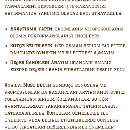
yapmalarını destekler. İşte kazancınızı
artırmanıza yardımcı olacak bazı stratejiler:
Araştırma Yapın:
Takımların ve sporcuların
geçmiş performanslarını inceleyin.
Bütçe Belirleyin:
Her zaman belirli bir bütçe
dahilinde oynayın ve bu bütçeyi aşmayın.
Değer Bahisleri Arayın:
Oranları analiz
ederek değerli bahis fırsatlarını tespit edin.
Ayrıca,
Most bet
‘in sunduğu bonuslar ve
promosyonlar da kazançları artırmanın etkili
yollarından biridir. Kullanıcılar, bu tür
avantajlardan yararlanarak yatırımlarını
katlayabilirler. Bonuslar, genellikle ilk
üyelikte veya belirli etkinliklerde sunulur
ve bu fırsatları değerlendirmek önemlidir.