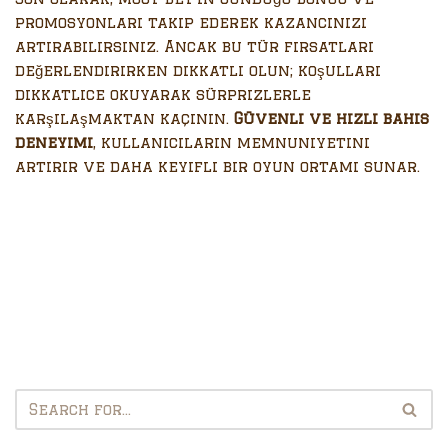
promosyonları takip ederek kazancınızı
artırabilirsiniz. Ancak bu tür fırsatları
değerlendirirken dikkatli olun; koşulları
dikkatlice okuyarak sürprizlerle
karşılaşmaktan kaçının.
Güvenli ve hızlı bahis
deneyimi
, kullanıcıların memnuniyetini
artırır ve daha keyifli bir oyun ortamı sunar.