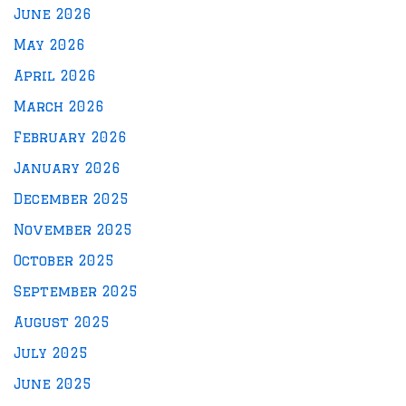
June 2026
May 2026
April 2026
March 2026
February 2026
January 2026
December 2025
November 2025
October 2025
September 2025
August 2025
July 2025
June 2025