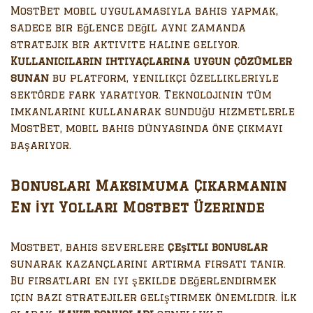
MostBet mobil uygulamasıyla bahis yapmak,
sadece bir eğlence değil aynı zamanda
stratejik bir aktivite haline geliyor.
Kullanıcıların ihtiyaçlarına uygun çözümler
sunan
bu platform, yenilikçi özellikleriyle
sektörde fark yaratıyor. Teknolojinin tüm
imkanlarını kullanarak sunduğu hizmetlerle
MostBet, mobil bahis dünyasında öne çıkmayı
başarıyor.
Bonusları Maksimuma Çıkarmanın
En İyi Yolları Mostbet Üzerinde
Mostbet, bahis severlere
çeşitli bonuslar
sunarak kazançlarını artırma fırsatı tanır.
Bu fırsatları en iyi şekilde değerlendirmek
için bazı stratejiler geliştirmek önemlidir. İlk