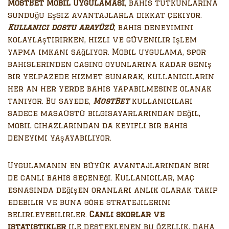
MostBet Mobil Uygulaması
, bahis tutkunlarına
sunduğu eşsiz avantajlarla dikkat çekiyor.
Kullanıcı dostu arayüzü
, bahis deneyimini
kolaylaştırırken, hızlı ve güvenilir işlem
yapma imkanı sağlıyor. Mobil uygulama, spor
bahislerinden casino oyunlarına kadar geniş
bir yelpazede hizmet sunarak, kullanıcıların
her an her yerde bahis yapabilmesine olanak
tanıyor. Bu sayede,
MostBet
kullanıcıları
sadece masaüstü bilgisayarlarından değil,
mobil cihazlarından da keyifli bir bahis
deneyimi yaşayabiliyor.
Uygulamanın en büyük avantajlarından biri
de canlı bahis seçeneği. Kullanıcılar, maç
esnasında değişen oranları anlık olarak takip
edebilir ve buna göre stratejilerini
belirleyebilirler.
Canlı skorlar ve
istatistikler
ile desteklenen bu özellik, daha