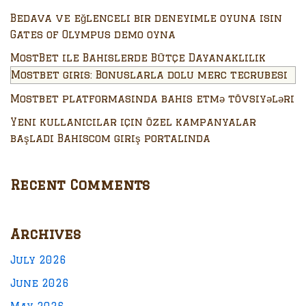
Bedava ve eğlenceli bir deneyimle oyuna ısın
Gates of Olympus demo oyna
MostBet ile Bahislerde Bütçe Dayanaklılık
Mostbet giris: Bonuslarla dolu merc tecrubesi
Mostbet platformasında bahis etmə tövsiyələri
Yeni kullanıcılar için özel kampanyalar
başladı Bahiscom giriş portalında
Recent Comments
Archives
July 2026
June 2026