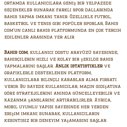
ortamda kullanıcılara geniş bir yelpazede
seçenekler sunarak farklı spor dallarında
bahis yapma imkanı tanır. Özellikle futbol,
basketbol ve tenis gibi popüler sporlar, Bahis
com’un canlı bahis platformunda en çok tercih
edilenler arasında yer alır.
Bahis com
, kullanıcı dostu arayüzü sayesinde,
bahisçilerin hızlı ve kolay bir şekilde bahis
yapmalarını sağlar.
Anlık istatistikler
ve
grafiklerle desteklenen platform,
kullanıcılara bilinçli kararlar alma fırsatı
verir. Bu sayede kullanıcılar, maçın gidişatına
göre stratejilerini anında güncelleyebilir ve
kazanma şanslarını artırabilirler. Ayrıca,
mobil uyumlu yapısı sayesinde her yerden
erişim imkanı sunarak, kullanıcıların
kesintisiz bir deneyim yaşamasını sağlar.