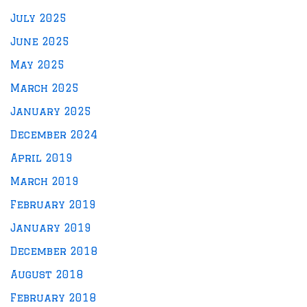
July 2025
June 2025
May 2025
March 2025
January 2025
December 2024
April 2019
March 2019
February 2019
January 2019
December 2018
August 2018
February 2018