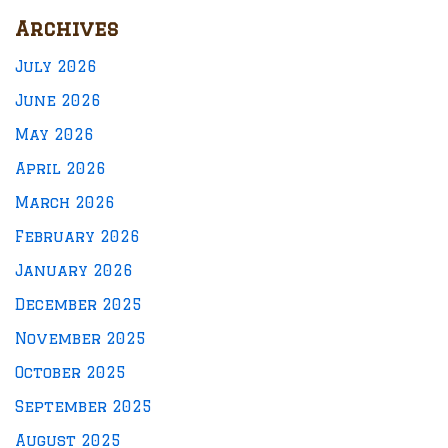
Archives
July 2026
June 2026
May 2026
April 2026
March 2026
February 2026
January 2026
December 2025
November 2025
October 2025
September 2025
August 2025