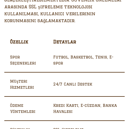
arasında SSL şifreleme teknolojisi
kullanılması, kullanıcı verilerinin
korunmasını sağlamaktadır.
Özellik
Detaylar
Spor
Futbol, Basketbol, Tenis, E-
Seçenekleri
spor
Müşteri
24/7 Canlı Destek
Hizmetleri
Ödeme
Kredi Kartı, E-cüzdan, Banka
Yöntemleri
Havalesi