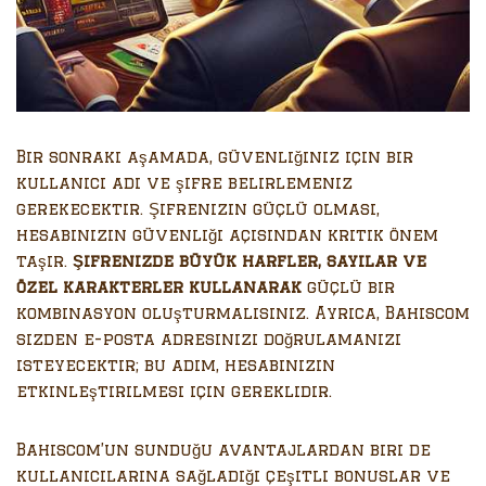
Bir sonraki aşamada, güvenliğiniz için bir
kullanıcı adı ve şifre belirlemeniz
gerekecektir. Şifrenizin güçlü olması,
hesabınızın güvenliği açısından kritik önem
taşır.
Şifrenizde büyük harfler, sayılar ve
özel karakterler kullanarak
güçlü bir
kombinasyon oluşturmalısınız. Ayrıca, Bahiscom
sizden e-posta adresinizi doğrulamanızı
isteyecektir; bu adım, hesabınızın
etkinleştirilmesi için gereklidir.
Bahiscom’un sunduğu avantajlardan biri de
kullanıcılarına sağladığı çeşitli bonuslar ve