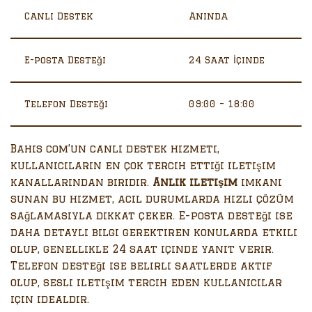
Canlı Destek
Anında
E-posta Desteği
24 Saat İçinde
Telefon Desteği
09:00 – 18:00
Bahis com’un canlı destek hizmeti,
kullanıcıların en çok tercih ettiği iletişim
kanallarından biridir.
Anlık iletişim
imkanı
sunan bu hizmet, acil durumlarda hızlı çözüm
sağlamasıyla dikkat çeker. E-posta desteği ise
daha detaylı bilgi gerektiren konularda etkili
olup, genellikle 24 saat içinde yanıt verir.
Telefon desteği ise belirli saatlerde aktif
olup, sesli iletişim tercih eden kullanıcılar
için idealdir.