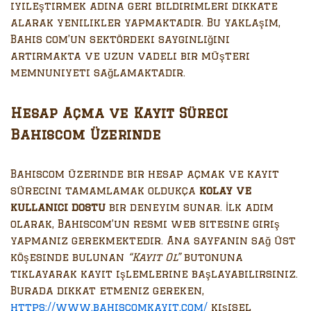
iyileştirmek adına geri bildirimleri dikkate
alarak yenilikler yapmaktadır. Bu yaklaşım,
Bahis com’un sektördeki saygınlığını
artırmakta ve uzun vadeli bir müşteri
memnuniyeti sağlamaktadır.
Hesap Açma ve Kayıt Süreci
Bahiscom Üzerinde
Bahiscom üzerinde bir hesap açmak ve kayıt
sürecini tamamlamak oldukça
kolay ve
kullanıcı dostu
bir deneyim sunar. İlk adım
olarak, Bahiscom’un resmi web sitesine giriş
yapmanız gerekmektedir. Ana sayfanın sağ üst
köşesinde bulunan
“Kayıt Ol”
butonuna
tıklayarak kayıt işlemlerine başlayabilirsiniz.
Burada dikkat etmeniz gereken,
https://www.bahiscomkayit.com/
kişisel