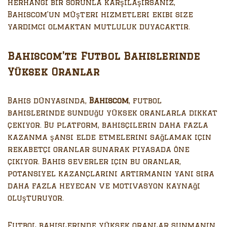
herhangi bir sorunla karşılaşırsanız,
Bahiscom’un müşteri hizmetleri ekibi size
yardımcı olmaktan mutluluk duyacaktır.
Bahiscom’te Futbol Bahislerinde
Yüksek Oranlar
Bahis dünyasında,
Bahiscom
, futbol
bahislerinde sunduğu yüksek oranlarla dikkat
çekiyor. Bu platform, bahisçilerin daha fazla
kazanma şansı elde etmelerini sağlamak için
rekabetçi oranlar sunarak piyasada öne
çıkıyor. Bahis severler için bu oranlar,
potansiyel kazançlarını artırmanın yanı sıra
daha fazla heyecan ve motivasyon kaynağı
oluşturuyor.
Futbol bahislerinde yüksek oranlar sunmanın