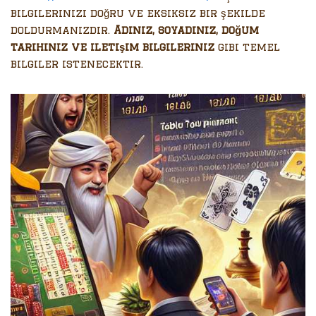
bilgilerinizi doğru ve eksiksiz bir şekilde
doldurmanızdır.
Adınız, soyadınız, doğum
tarihiniz ve iletişim bilgileriniz
gibi temel
bilgiler istenecektir.