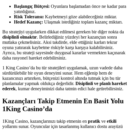
Başlangıç Bütçesi:
Oyunlara başlamadan önce ne kadar para
yatırdığınız.
Risk Toleransı:
Kaybetmeyi göze alabileceğiniz miktar.
Hedef Kazanç:
Ulaşmak istediğiniz toplam kazanç miktarı.
Bu stratejiyi uygularken dikkat edilmesi gereken bir diğer nokta da
disiplinli olmaktır
. Belirlediğiniz yüzdeyi her kazançtan sonra
mutlaka çekmelisiniz. Aksi takdirde, elde ettiğiniz karları tekrar
oyuna yatırarak kaybetme riskiyle karşı karşıya kalabilirsiniz.
Ayrıca, bu strateji sayesinde duygusal kararlar vermekten kaçınarak
daha rasyonel hareket edebilirsiniz.
1 King Casino’da bu tür stratejileri uygulamak, uzun vadede daha
sürdürülebilir bir oyun deneyimi sunar. Hem eğlenip hem de
kazancınızı artırırken, bütçenizi kontrol altında tutmak için bu tür
planlamalar yapmak oldukça değerlidir.
Disiplinli ve planlı hareket
ederek
, kumar deneyiminizi daha tatmin edici hale getirebilirsiniz.
Kazançları Takip Etmenin En Basit Yolu
1King Casino’da
1King Casino, kazançlarınızı takip etmenin en
pratik
ve
etkili
yollarını sunar. Oyuncular için tasarlanmış kullanıcı dostu arayüzü