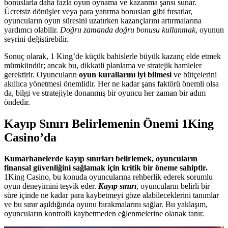
bonuslarla daha fazla oyun oynama ve kazanma şansı sunar.
Ücretsiz dönüşler veya para yatırma bonusları gibi fırsatlar,
oyuncuların oyun süresini uzatırken kazançlarını artırmalarına
yardımcı olabilir.
Doğru zamanda doğru bonusu kullanmak
, oyunun
seyrini değiştirebilir.
Sonuç olarak, 1 King’de küçük bahislerle büyük kazanç elde etmek
mümkündür; ancak bu, dikkatli planlama ve stratejik hamleler
gerektirir. Oyuncuların
oyun kurallarını iyi bilmesi
ve bütçelerini
akıllıca yönetmesi önemlidir. Her ne kadar şans faktörü önemli olsa
da, bilgi ve stratejiyle donanmış bir oyuncu her zaman bir adım
öndedir.
Kayıp Sınırı Belirlemenin Önemi 1King
Casino’da
Kumarhanelerde kayıp sınırları belirlemek, oyuncuların
finansal güvenliğini sağlamak için kritik bir öneme sahiptir.
1King Casino, bu konuda oyuncularına rehberlik ederek sorumlu
oyun deneyimini teşvik eder.
Kayıp sınırı
, oyuncuların belirli bir
süre içinde ne kadar para kaybetmeyi göze alabileceklerini tanımlar
ve bu sınır aşıldığında oyunu bırakmalarını sağlar. Bu yaklaşım,
oyuncuların kontrolü kaybetmeden eğlenmelerine olanak tanır.