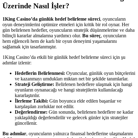
Üzerinde Nasıl İşler?
1King Casino’da günlük hedef belirleme süreci
, oyuncuların
oyun deneyimlerini optimize etmeleri için kritik bir rol oynar. Her
gün belirlenen hedefler, oyuncuların stratejik düşünmelerine ve daha
bilinçli kararlar almalarına yardımcı olur.
Bu süreç
, oyuncuların
hem eğlenceli hem de karlı bir oyun deneyimi yaşamalarını
sağlamak için tasarlanmıştır.
1King Casino’da etkili bir günlük hedef belirleme süreci için şu
adımlar izlenir:
Hedeflerin Belirlenmesi:
Oyuncular, günlük oyun bütçelerini
ve kazanmayı umdukları miktarı net bir şekilde tanımlarlar.
Strateji Geliştirme:
Belirlenen hedeflere ulaşmak için hangi
oyunların oynanacağı ve hangi stratejilerin kullanılacağı
kararlaştırılır.
İlerleme Takibi:
Gün boyunca elde edilen başarılar ve
karşılaşılan zorluklar not edilir.
Değerlendirme:
Gün sonunda, belirlenen hedeflere ne kadar
yaklaşıldığı değerlendirilir ve gelecek günler için stratejiler
güncellenir.
Bu adımlar
, oyuncuların yalnızca finansal hedeflerine ulaşmalarını