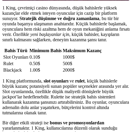
1 King, çevrimiçi casino dünyasında, düşük bahislerle yüksek
kazançlar elde etmek isteyen oyuncular için cazip bir platform
sunuyor.
Stratejik düşünme ve doğru zamanlama
, bu tür bir
oyunda başarıya ulaşmanın anahtarıdır. Küçük bahislerle başlamak,
oyunculara hem riski azaltma hem de oyun mekaniğini anlama fırsatı
verir.
Özellikle yeni başlayanlar için
, küçük bahisler, kayıpların
sınırlı kalmasını sağlarken, deneyim kazanma şansı tanır.
Bahis Türü
Minimum Bahis
Maksimum Kazanç
Slot Oyunları
0.10$
1000$
Rulet
0.50$
500$
Blackjack
1.00$
2000$
1 King platformunda,
slot oyunları
ve
rulet
, küçük bahislerle
büyük kazanç potansiyeli sunan popüler seçenekler arasında yer alır.
Slot oyunlarında, özellikle düşük maliyetli dönüşlerle büyük
jackpot’lar hedeflenebilir. Rulette ise stratejik bahis sistemleri
kullanarak kazanma şansınızı artırabilirsiniz. Bu oyunlar, oyunculara
adrenalin dolu anlar yaşatırken, bütçelerini kontrol altında
tutmalarına olanak tanır.
Bir diğer etkili strateji ise
bonus ve promosyonlardan
yararlanmaktır. 1 King, kullanıcılarına düzenli olarak sunduğu