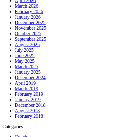
April 2026
March 2026
February 2026
January 2026
December 2025
November 2025
October 2025
September 2025
August 2025
July 2025
June 2025
May 2025
March 2025
January 2025
December 2024
April 2019
March 2019
February 2019
January 2019
December 2018
August 2018
February 2018
Categories
Coach