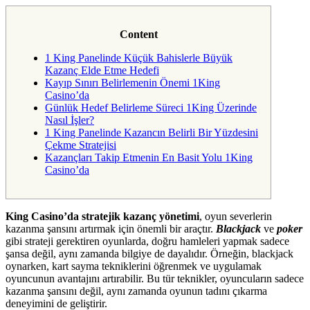
Content
1 King Panelinde Küçük Bahislerle Büyük
Kazanç Elde Etme Hedefi
Kayıp Sınırı Belirlemenin Önemi 1King
Casino’da
Günlük Hedef Belirleme Süreci 1King Üzerinde
Nasıl İşler?
1 King Panelinde Kazancın Belirli Bir Yüzdesini
Çekme Stratejisi
Kazançları Takip Etmenin En Basit Yolu 1King
Casino’da
King Casino’da stratejik kazanç yönetimi
, oyun severlerin
kazanma şansını artırmak için önemli bir araçtır.
Blackjack
ve
poker
gibi strateji gerektiren oyunlarda, doğru hamleleri yapmak sadece
şansa değil, aynı zamanda bilgiye de dayalıdır. Örneğin, blackjack
oynarken, kart sayma tekniklerini öğrenmek ve uygulamak
oyuncunun avantajını artırabilir. Bu tür teknikler, oyuncuların sadece
kazanma şansını değil, aynı zamanda oyunun tadını çıkarma
deneyimini de geliştirir.