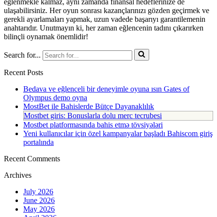
eğlenmekle kalmaz, aynı zamanda finansal hedeflerinize de
ulaşabilirsiniz. Her oyun sonrası kazançlarınızı gözden geçirmek ve
gerekli ayarlamaları yapmak, uzun vadede başarıyı garantilemenin
anahtarıdır. Unutmayın ki, her zaman eğlencenin tadını çıkarırken
bilinçli oynamak önemlidir!
Search for...
Recent Posts
Bedava ve eğlenceli bir deneyimle oyuna ısın Gates of
Olympus demo oyna
MostBet ile Bahislerde Bütçe Dayanaklılık
Mostbet giris: Bonuslarla dolu merc tecrubesi
Mostbet platformasında bahis etmə tövsiyələri
Yeni kullanıcılar için özel kampanyalar başladı Bahiscom giriş
portalında
Recent Comments
Archives
July 2026
June 2026
May 2026